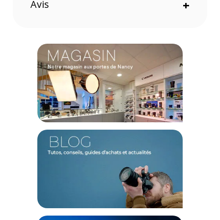
Avis
+
Qualité d'image sans compromis
Les filtres sont fabriqués à partir de verre optique de haute
qualité, doté d'un nano-revêtement multicouche. Ce
traitement assure une transmission lumineuse optimale,
réduit les reflets et préserve la fidélité des couleurs et le
piqué de vos images. La monture en alliage d'aluminium
garantit une durabilité et une légèreté optimales, protégeant
vos objectifs au quotidien.
Caractéristiques du SmallRig 6076 kit de filtres ND et
Black Mist carrés pour iPhone 17 Pro Max - Bleu :
Compatibilité : iPhone 17 Pro Max
Matériaux : Alliage d'aluminium, Verre optique
Dimensions du produit : 61,6 x 37,5 x 10,1 mm
Poids du produit : 37g
Note 1 : Ne pas superposer plus de deux filtres sur l'objectif
ultra grand-angle 0,5x pour éviter le vignettage.
Note 2 : La fixation magnétique n'est pas un verrouillage
mécanique ; ne pas utiliser lors d'activités à fortes vibrations
ou à grande vitesse (vélo, support voiture, etc.).