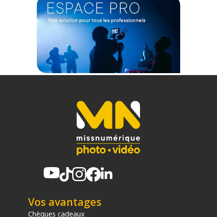
CONTENU DU CARTON
1x Filtre Black Mist 1/4
5x Filtres ND (ND2, ND4, ND8, ND16, ND32)
2x Monture pour iPhone 17 Pro Max
1x Kit de nettoyage
1x Sac de rangement
1x Chiffon de nettoyage
1x Manuel d'utilisation
Offre valable jusqu'au 08-08-2026 inclus.
Code EAN SmallRig 6076 kit de filtres ND et Black Mist carrés
pour iPhone 17 Pro Max - Bleu - Filtre pour smartphone - Achat
& prix :
6941590029429
Garantie 2 ans
(1) Offre valable jusqu'au 31 Décembre 2030 à partir de 49 euros
d'achat, sur la base d'une expédition Chronopost 24H vers un point
relais situé en France continentale uniquement, valable uniquement
sur les produits de moins de 1m et moins de 20Kg.
Vos avantages
(2) Nombre de points Fidélité estimés, hors remises au panier, basé
Chèques cadeaux
sur le prix TTC en €, les points seront effectivement calculés dans le