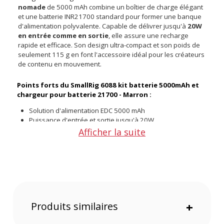
nomade
de 5000 mAh combine un boîtier de charge élégant
et une batterie INR21700 standard pour former une banque
d'alimentation polyvalente. Capable de délivrer jusqu'à
20W
en entrée comme en sortie
, elle assure une recharge
rapide et efficace. Son design ultra-compact et son poids de
seulement 115 g en font l'accessoire idéal pour les créateurs
de contenu en mouvement.
Points forts du SmallRig 6088 kit batterie 5000mAh et
chargeur pour batterie 21700 - Marron :
Solution d'alimentation EDC 5000 mAh
Puissance d'entrée et sortie jusqu'à 20W
Mousqueton intégré en aluminium aviation
Afficher la suite
Conception ultra-légère de 115 g
Protections de circuit complètes intégrées
Compatibilité étendue caméras et smartphones
Conçu pour l'action et la mobilité
Le kit SmallRig 6088 se distingue par son mousqueton
Produits similaires
+
intégré en aluminium de qualité aviation. Il se fixe solidement
aux supports de caméra d'action, fournissant à la fois
l'alimentation et une stabilité accrue, que vous soyez en