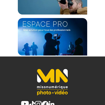
Spécifications de la batterie : 5000 mAh 3,6 V 18 Wh
Température ambiante de charge : 0 °C - 45 °C
Certifications : FCC, CE, KC, RCM, ISED
Compatibilité : Caméras d'action (DJI Osmo Pocket 3/4, Osmo
Action 4/5/6, Insta360 X5...), smartphones (Apple iPhone
15/16/17, Android)
CONTENU DU CARTON
1x Étui chargeur (pour batterie 21700)
1x Câble de charge C vers C
1x Batterie INR21700
1x Manuel d'utilisation
1x Autocollant décoratif pour batterie
Offre valable jusqu'au 07-08-2026 inclus.
Code EAN SmallRig 6088 kit batterie 5000mAh et chargeur
pour batterie 21700 - Marron - Batterie photo - Achat & prix :
6941590030913
Garantie 2 ans
(1) Nombre de points Fidélité estimés, hors remises au panier, basé