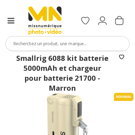
reflex,
compact,
bridge
ou
étanche)
avec
le
code
Smallrig 6088 kit batterie
BoitierBatterie5
5000mAh et chargeur
VOIR L'OFFRE
pour batterie 21700 -
Marron