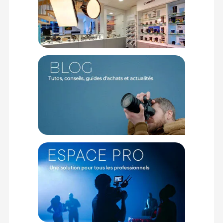
Caractéristiques de la poignée flottante SmallRig 6152
pour caméras d'action
Marque : SmallRig
Modèle : 6152
Catégorie : Poignée flottante pour caméra d'action
Matériau : ABS, EVA, Acier inoxydable, Nylon
Fixation supérieure : Vis standard 1/4"-20 et adaptateur pour
trépied caméra d'action
Étanchéité : Oui
Couleur : Noir et Orange
Dimensions du produit : 182,5 x 38,5 x 38,5 mm
Poids : environ 93,4 g
Dimensions de l'emballage : 212,8 x 82,0 x 56,5 mm
Poids de l'emballage : environ 151,7 g
CONTENU DU CARTON
1x Poignée flottante SmallRig 6152
1x Adaptateur de monture pour caméra d'action
1x Dragonne de sécurité réglable