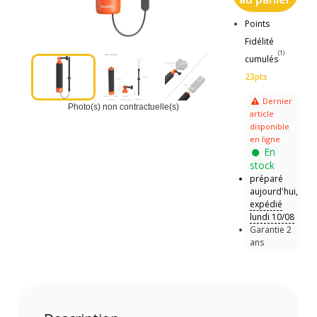
Points
Fidélité
(1)
cumulés
23pts
Dernier
Photo(s) non contractuelle(s)
article
disponible
en ligne
En
stock
préparé
aujourd'hui,
expédié
lundi 10/08
Garantie 2
ans