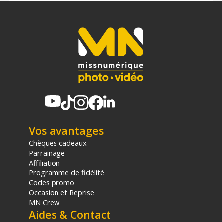
Offre valable jusqu'au 07-08-2026 inclus.
Code EAN SmallRig 6152 poignée flottante pour caméras
d'action - Accessoires caméra sport - Achat et Prix :
6941590031651
Garantie 2 ans
(1) Nombre de points Fidélité estimés, hors remises au panier, basé
sur le prix TTC en €, les points seront effectivement calculés dans le
panier.
Vos avantages
Chèques cadeaux
Parrainage
Affiliation
Programme de fidélité
Codes promo
Occasion et Reprise
MN Crew
Aides & Contact