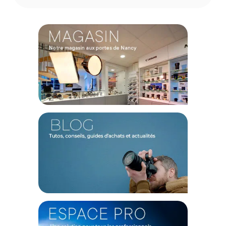
agrippant tissé à haute densité, assurant une adhésion
puissante sans abîmer votre sac. À l'intérieur, de multiples
points d'adhérence en silicone augmentent la friction contre
la sangle, empêchant tout glissement ou vibration pour des
vidéos d'une fluidité remarquable.
Caractéristiques de la fixation sangle de sac à dos
SmallRig 6306 pour Dji Osmo Action 6 / Nano :
Capacité de charge maximale : 500 g
Compatibilité sangle (largeur) : 5 à 7 cm
Compatibilité sangle (épaisseur) : 1 à 1,5 cm
Matériaux : Nylon, PVC, Silicone, ABS, Alliage d'aluminium
Dimensions du produit : 189,0 x 108,0 x 48,0 mm
Poids du produit : 79,5 g +/- 5,0 g
Dimensions de l'emballage : 126,0 x 70,5 x 69,0 mm
Poids de l'emballage : 121,5 g +/- 5,0 g
CONTENU DU CARTON
1x SmallRig 6306 fixation sangle de sac à dos
1x Adaptateur à dégagement rapide
Offre valable jusqu'au 06-08-2026 inclus.