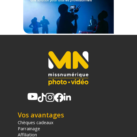
Code EAN SmallRig 6306 fixation sangle de sac à dos pour Dji
Osmo Action 6 / Nano - Accessoires caméra sport - Achat &
prix :
6941590031699
Garantie 2 ans
(1) Sous réserve d'éligibilité.
(2) Nombre de points Fidélité estimés, hors remises au panier, basé
sur le prix TTC en €, les points seront effectivement calculés dans le
panier.
Vos avantages
Chèques cadeaux
Parrainage
Affiliation