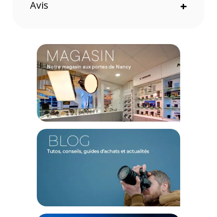
Avis
+
perche est à la fois légère et robuste. Sa poignée en silicone
offre une prise en main sûre et confortable, même lors de
longues sessions. Pour encore plus de polyvalence, un trou
fileté 1/4 po-20 à la base permet de la fixer sur un trépied,
ouvrant le champ des possibles pour vos créations en
voyage.
Caractéristiques du support perche à selfie SmallRig
6319 pour caméras d'action 120cm :
Longueur maximale : 1,20 m
Longueur repliée : 28 cm
Matériaux : Alliage d'aluminium, Acier inoxydable
Fixation inférieure : Trou fileté 1/4 po-20
Poids du produit : 191,9 g +/- 5 g
Dimensions du colis : 310,0 x 57,0 x 44,0 mm
Poids du colis : 249,1 g +/- 5 g
CONTENU DU CARTON
1x Support perche à selfie SmallRig 6319 120cm
1x Piquet de sol
1x Dragonne