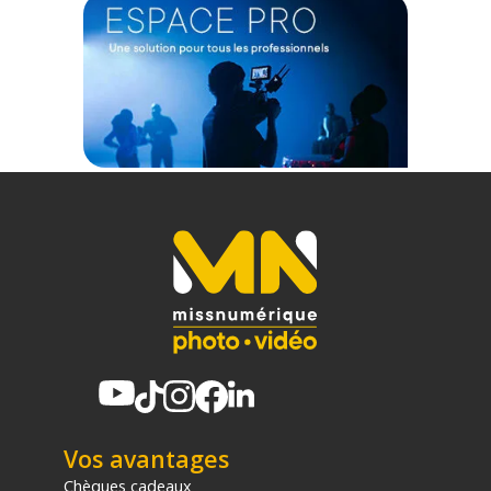
1x Adaptateur pour caméra d'action
smallrig-6319-support-perche-a-selfie-accessoires-camera-
sport-##
Offre valable jusqu'au 10-08-2026 inclus.
Code EAN SmallRig 6319 support perche à selfie pour
caméras d'action 120cm - Accessoires caméra sport - Achat &
prix :
6941590031781
Garantie 2 ans
(1) Nombre de points Fidélité estimés, hors remises au panier, basé
sur le prix TTC en €, les points seront effectivement calculés dans le
panier.
Vos avantages
Chèques cadeaux