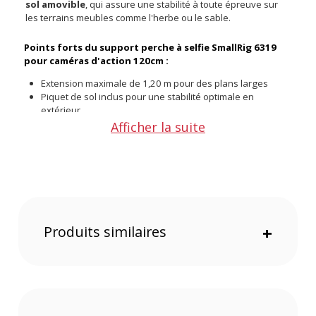
sol amovible
, qui assure une stabilité à toute épreuve sur
les terrains meubles comme l'herbe ou le sable.
Points forts du support perche à selfie SmallRig 6319
pour caméras d'action 120cm :
Extension maximale de 1,20 m pour des plans larges
Piquet de sol inclus pour une stabilité optimale en
extérieur
Poignée ergonomique en silicone antidérapante
Afficher la suite
Conception ultra-compacte de 28 cm une fois repliée
Filetage 1/4 po-20 pour un montage sur trépied
Une stabilité à toute épreuve
Ne vous contentez plus de tenir votre perche. Le SmallRig
6319 est livré avec un piquet de sol d'environ 15 cm qui se
Produits similaires
+
visse à sa base. Plantez-le dans l'herbe ou le sable pour
transformer instantanément votre perche en un support fixe
et stable, idéal pour les timelapses ou les photos de groupe
où tout le monde doit être sur l'image.
Conçue pour l'action
Fabriquée en alliage d'aluminium et acier inoxydable, cette