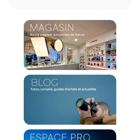
palier. Pour les plans fixes ou les timelapses, la base trépied
intégrée se déploie d'un seul geste, offrant une plateforme
stable et fiable pour libérer votre créativité sans équipement
supplémentaire.
Caractéristiques du SmallRig 6363 support pour perche
à selfie 1.5m pour Dji Osmo Action 6 / Nano :
Compatibilité : DJI Osmo Action 6 / Nano
Plage de hauteur : 29 cm à 1.5 m
Matériau : Alliage d'aluminium
Dimensions du produit : 322.0 x 67.0 x 37.0 mm
Poids du produit : 322.6 g +/- 5.0 g
Dimensions de l'emballage : 220.0 x 113.5 x 41.0 mm
Poids de l'emballage : 394.4 g +/- 5.0 g
CONTENU DU CARTON
1x Perche à selfie
1x Support pour caméra d'action
1x Support adaptateur à fixation rapide
Offre valable jusqu'au 08-08-2026 inclus.