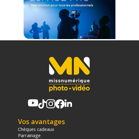
Code EAN SmallRig 6363 support pour perche à selfie 1.5m
pour Dji Osmo Action 6 / Nano - Accessoires caméra sport -
Achat & prix :
6941590031132
Garantie 2 ans
(1) Nombre de points Fidélité estimés, hors remises au panier, basé
sur le prix TTC en €, les points seront effectivement calculés dans le
panier.
Vos avantages
Chèques cadeaux
Parrainage