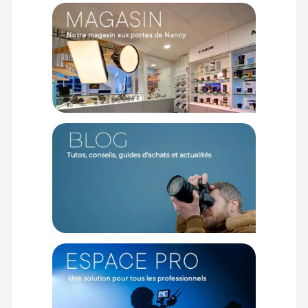
intègre astucieusement un logement secret pour ranger une
batterie DJI d'origine supplémentaire, prolongeant ainsi vos
sessions créatives sans interruption.
Conçue pour l'immersion et la réactivité du terrain
Oubliez la gêne des caméras d'action portées à bout de
bras. Le kit s'accompagne d'une bandoulière minimaliste en
matériau durable et respirant. Portée en diagonale (cross-
body), elle maintient la caméra au plus près du corps pour
éliminer les balancements indésirables tout en répartissant
le poids pour éviter la fatigue. Le montage de la cage
s'effectue instantanément et sans aucun outil, tandis que sa
conception ouverte sur le dessous préserve l'accès au
système de fixation magnétique bidirectionnel d'origine de
DJI pour basculer facilement sur d'autres supports.
Caractéristiques de la cage street photographie
SmallRig 6371 pour DJI Osmo Action 5 Pro / 4 / 3
Marque : SmallRig
Modèle : 6371 (Cage Street Photography dédiée)
Catégorie : Cage et accessoires pour caméra d'action
Compatibilité : DJI Osmo Action 5 Pro, DJI Osmo Action 4, DJI