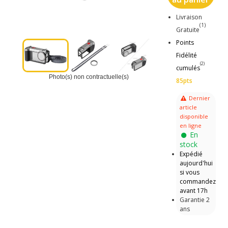
Livraison
(1)
Gratuite
Points
Fidélité
(2)
cumulés
Photo(s) non contractuelle(s)
85pts
Dernier
article
disponible
en ligne
En
stock
Expédié
aujourd'hui
si vous
commandez
avant 17h
Garantie 2
ans