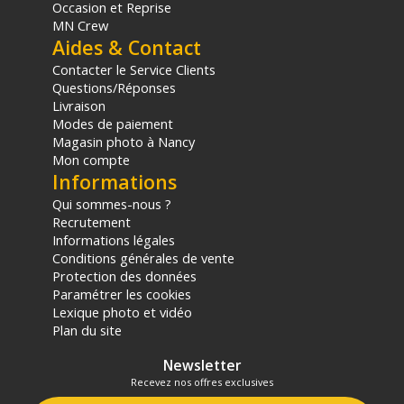
Occasion et Reprise
MN Crew
(1) Offre valable jusqu'au 31 Décembre 2030 à partir de 49 euros
d'achat, sur la base d'une expédition Chronopost 24H vers un point
Aides & Contact
relais situé en France continentale uniquement, valable uniquement
Contacter le Service Clients
sur les produits de moins de 1m et moins de 20Kg.
Questions/Réponses
(2) Nombre de points Fidélité estimés, hors remises au panier, basé
Livraison
sur le prix TTC en €, les points seront effectivement calculés dans le
Modes de paiement
panier.
Magasin photo à Nancy
Mon compte
Informations
Qui sommes-nous ?
Recrutement
Informations légales
Conditions générales de vente
Protection des données
Paramétrer les cookies
Lexique photo et vidéo
Plan du site
Newsletter
Recevez nos offres exclusives