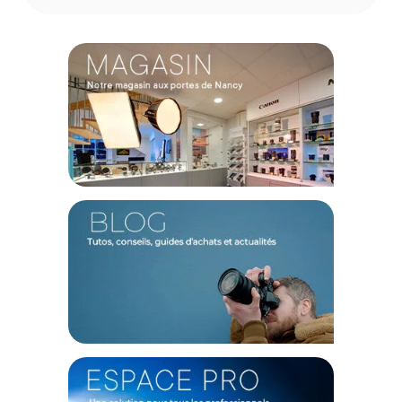
batteries à 60% ou 95%. En situation d'urgence, le hub se
transforme en batterie externe de 24W pour alimenter un
smartphone ou une tablette. Ses multiples protections
intégrées et son contrôle de température assurent une
charge stable et totalement sécurisée.
Caractéristiques du SmallRig 6501 Chargeur de batterie
65W pour Dji Mini 5 / 4 / 3 Pro :
Modèle : Mini65
Compatibilité : Batteries DJI Mini 3 / 4 / 5 Pro Series (standard
et Plus)
Entrée USB-C : 5.0V=3.0A, 9.0V=3.0A, 12.0V=3.0A, 15.0V=4.3A,
20.0V=3.25A, 65.0W (Max)
Sortie USB-C (mode batterie externe) : 5.0V=2.0A, 9.0V=2.0A,
12.0V=2.0A, 24.0W (Max)
Température de fonctionnement (en charge) : 0°C à 45°C
Matériaux : ABS, PC
Dimensions : 94,0 x 53,0 x 44,0 mm
Poids : 90,0g
CONTENU DU CARTON