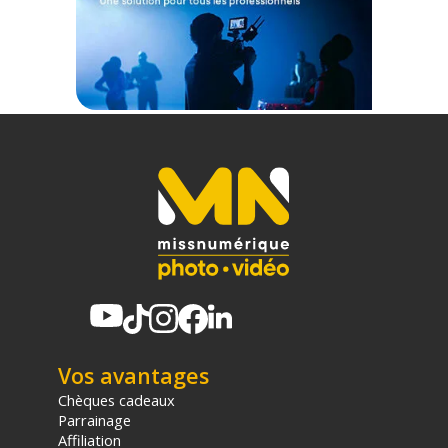
1x SmallRig 6501 Chargeur de batterie 65W pour Dji Mini 5 / 4
/ 3 Pro
1x Câble de charge USB-C vers USB-C
1x Manuel d'utilisation
Offre valable jusqu'au 07-08-2026 inclus.
Code EAN SmallRig SmallRig 6501 chargeur de batterie 65W
pour Dji Mini 5 / 4 / 3 Pro - Batterie & chargeur de batterie -
Achat & prix :
6941590032146
Garantie 2 ans
(1) Sous réserve d'éligibilité.
(2) Nombre de points Fidélité estimés, hors remises au panier, basé
sur le prix TTC en €, les points seront effectivement calculés dans le
panier.
Vos avantages
Chèques cadeaux
Parrainage
Affiliation