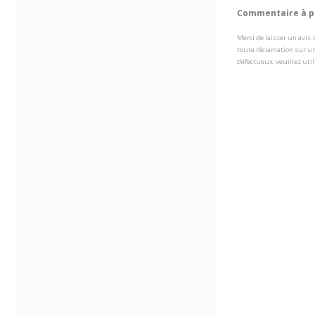
Commentaire à pr
Merci de laisser un avis
toute réclamation sur un
défectueux, veuillez util