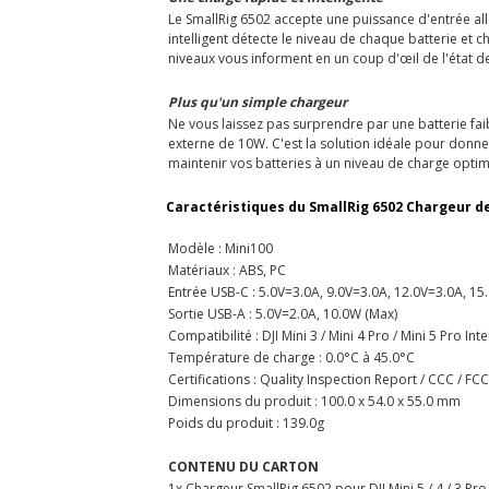
Le SmallRig 6502 accepte une puissance d'entrée al
intelligent détecte le niveau de chaque batterie et ch
niveaux vous informent en un coup d'œil de l'état d
Plus qu'un simple chargeur
Ne vous laissez pas surprendre par une batterie faib
externe de 10W. C'est la solution idéale pour don
maintenir vos batteries à un niveau de charge optim
Caractéristiques du SmallRig 6502 Chargeur de b
Modèle : Mini100
Matériaux : ABS, PC
Entrée USB-C : 5.0V=3.0A, 9.0V=3.0A, 12.0V=3.0A, 15
Sortie USB-A : 5.0V=2.0A, 10.0W (Max)
Compatibilité : DJI Mini 3 / Mini 4 Pro / Mini 5 Pro Inte
Température de charge : 0.0°C à 45.0°C
Certifications : Quality Inspection Report / CCC / FCC 
Dimensions du produit : 100.0 x 54.0 x 55.0 mm
Poids du produit : 139.0g
CONTENU DU CARTON
1x Chargeur SmallRig 6502 pour DJI Mini 5 / 4 / 3 Pro