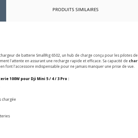
PRODUITS SIMILAIRES
hargeur de batterie SmallRig 6502, un hub de charge conçu pour les pilotes de d
ement l'attente en assurant une recharge rapide et efficace. Sa capacité de
char
ée en font l'accessoire indispensable pour ne jamais manquer une prise de vue.
ie 100W pour Dji Mini 5 / 4 / 3 Pro :
C
us chargée
teries