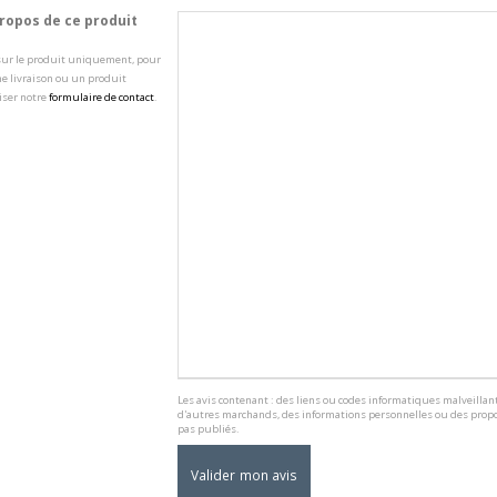
opos de ce produit
 sur le produit uniquement, pour
e livraison ou un produit
iser notre
formulaire de contact
.
Les avis contenant : des liens ou codes informatiques malveillant
d'autres marchands, des informations personnelles ou des propo
pas publiés.