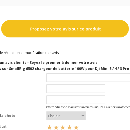
Proposez votre avis sur ce produit
de rédaction et modération des avis.
cun avis clients - Soyez le premier à donner votre avis !
 sur SmallRig 6502 chargeur de batterie 100W pour Dji Mini 5 / 4 / 3 Pro
(Votre adresse e-mail n'est ni communiquée à un tiers ni affichée
la photo
duit