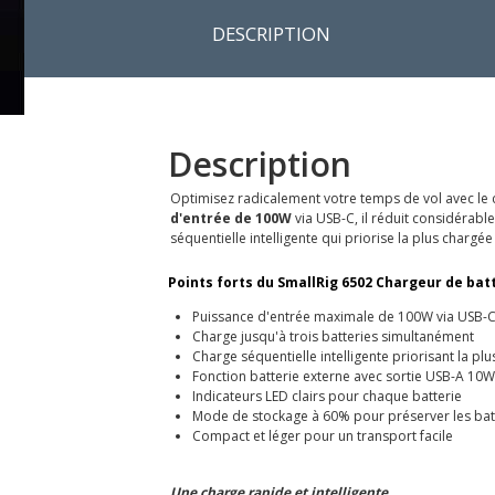
DESCRIPTION
Description
Optimisez radicalement votre temps de vol avec le c
d'entrée de 100W
via USB-C, il réduit considérabl
séquentielle intelligente qui priorise la plus charg
Points forts du SmallRig 6502 Chargeur de batter
Puissance d'entrée maximale de 100W via USB-
Charge jusqu'à trois batteries simultanément
Charge séquentielle intelligente priorisant la pl
Fonction batterie externe avec sortie USB-A 10W
Indicateurs LED clairs pour chaque batterie
Mode de stockage à 60% pour préserver les bat
Compact et léger pour un transport facile
Une charge rapide et intelligente