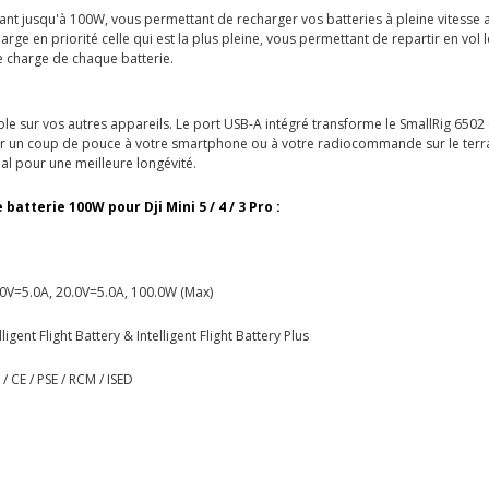
lant jusqu'à 100W, vous permettant de recharger vos batteries à pleine vitess
arge en priorité celle qui est la plus pleine, vous permettant de repartir en vol 
e charge de chaque batterie.
le sur vos autres appareils. Le port USB-A intégré transforme le SmallRig 6502 
ner un coup de pouce à votre smartphone ou à votre radiocommande sur le ter
al pour une meilleure longévité.
atterie 100W pour Dji Mini 5 / 4 / 3 Pro :
.0V=5.0A, 20.0V=5.0A, 100.0W (Max)
lligent Flight Battery & Intelligent Flight Battery Plus
/ CE / PSE / RCM / ISED