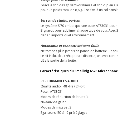
Grâce à son design semi-dissimulé et son clip en al
pour un poids total de 8,6 g. Il se fixe à un col san
Un son de studio, partout
Le système S 70 embarque une puce ATS3031 pour un
Bignardi, pour sublimer chaque type de voix. Avec 3
dans n'importe quel environnement.
Autonomie et connectivité sans faille
Ne tombez plus jamais en panne de batterie. Chaque
Le kit inclut deux récepteurs distincts, un avec co
dès la sortie de la boîte.
Caractéristiques du SmallRig 6526 Microphone s
PERFORMANCES AUDIO
Qualité audio : 48 kHz / 24-bit
Puce : ATS3031
Modes de réduction de bruit : 3
Niveaux de gain : 5
Modes de mixage : 3
Égaliseurs (EQs) : 9 préréglages