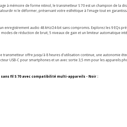
liage à mémoire de forme nitinol, le transmetteur S 70 est un champion de la dis
s l'alourdir ni le déformer, préservant votre esthétique à l'image tout en garanti
 enregistrement audio 48 kHz/24-bit sans compromis. Explorez les 9 EQs préré
 modes de réduction de bruit, 5 niveaux de gain et un limiteur automatique inté
 transmetteur offre jusqu'à 8 heures d'utilisation continue, une autonomie éte
nnecteur USB-C pour smartphones et un avec sortie 3,5 mm pour les appareils pho
ans fil S 70 avec compatibilité multi-appareils - Noir :