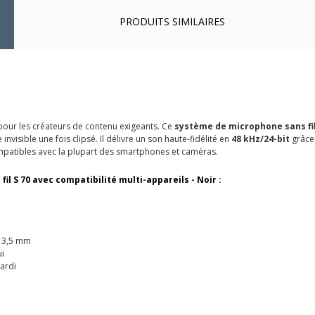
PRODUITS SIMILAIRES
 pour les créateurs de contenu exigeants. Ce
système de microphone sans fi
visible une fois clipsé. Il délivre un son haute-fidélité en
48 kHz/24-bit
grâce 
patibles avec la plupart des smartphones et caméras.
il S 70 avec compatibilité multi-appareils - Noir :
t 3,5 mm
i
ardi