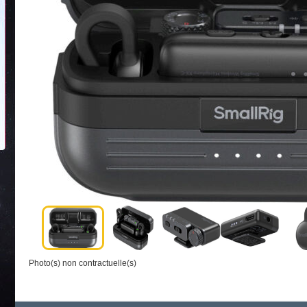
Photo(s) non contractuelle(s)