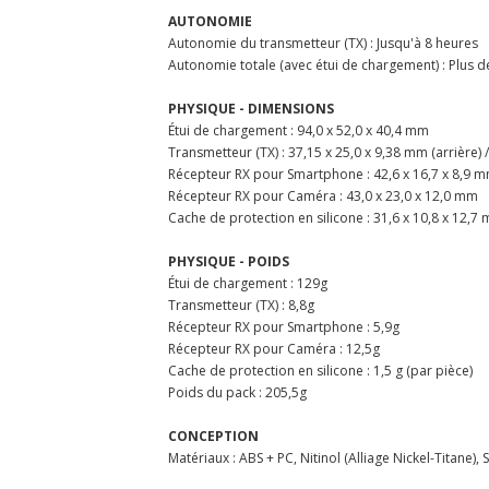
AUTONOMIE
Autonomie du transmetteur (TX) : Jusqu'à 8 heures
Autonomie totale (avec étui de chargement) : Plus d
PHYSIQUE - DIMENSIONS
Étui de chargement : 94,0 x 52,0 x 40,4 mm
Transmetteur (TX) : 37,15 x 25,0 x 9,38 mm (arrière) 
Récepteur RX pour Smartphone : 42,6 x 16,7 x 8,9 
Récepteur RX pour Caméra : 43,0 x 23,0 x 12,0 mm
Cache de protection en silicone : 31,6 x 10,8 x 12,7
PHYSIQUE - POIDS
Étui de chargement : 129g
Transmetteur (TX) : 8,8g
Récepteur RX pour Smartphone : 5,9g
Récepteur RX pour Caméra : 12,5g
Cache de protection en silicone : 1,5 g (par pièce)
Poids du pack : 205,5g
CONCEPTION
Matériaux : ABS + PC, Nitinol (Alliage Nickel-Titane), 