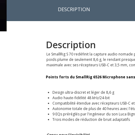
DESCRIPTION
Description
Le SmallRig S 70 redéfinit la capture audio nomade
poids plume de seulement 8,6 g, le rendant presque in
maximale avec ses récepteurs USB-C et 3,5 mm, com
Points forts du SmallRig 6526 Microphone sans f
Design ultra-discret et léger de 8,6 g
Audio haute-fidélité 48 kHz/24-bit
Compatibilité étendue avec récepteurs USB-C e
Autonomie totale de plus de 40 heures avec l'étu
9 EQs préréglés par l'ingénieur du son Luca Bign
Trois modes de réduction de bruit adaptatifs
Conçu pour l'invisibilité