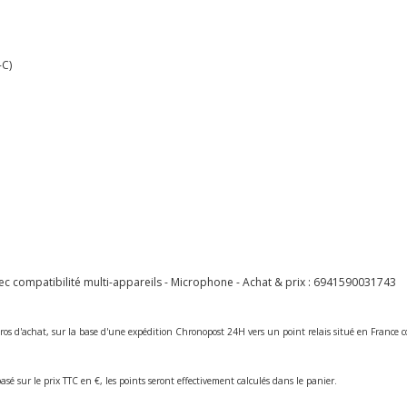
-C)
c compatibilité multi-appareils - Microphone - Achat & prix :
6941590031743
ros d'achat, sur la base d'une expédition Chronopost 24H vers un point relais situé en Franc
asé sur le prix TTC en €, les points seront effectivement calculés dans le panier.