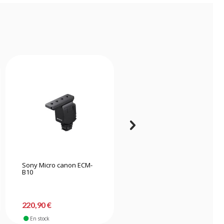
Sony Micro canon ECM-
Saramonic SmartMic
B10
Micro canon TRRS
220,90 €
18,90 €
En stock
En stock