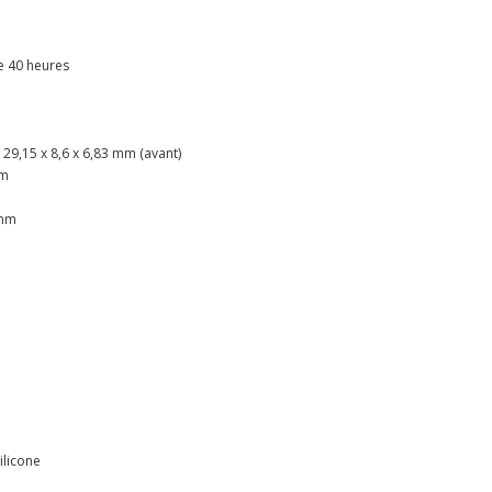
e 40 heures
/ 29,15 x 8,6 x 6,83 mm (avant)
mm
 mm
Silicone