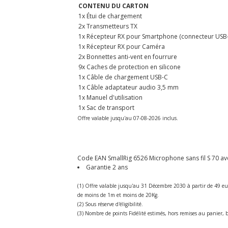
CONTENU DU CARTON
1x Étui de chargement
2x Transmetteurs TX
1x Récepteur RX pour Smartphone (connecteur USB
1x Récepteur RX pour Caméra
2x Bonnettes anti-vent en fourrure
9x Caches de protection en silicone
1x Câble de chargement USB-C
1x Câble adaptateur audio 3,5 mm
1x Manuel d'utilisation
1x Sac de transport
Offre valable jusqu'au 07-08-2026 inclus.
Code EAN SmallRig 6526 Microphone sans fil S 70 ave
Garantie 2 ans
(1) Offre valable jusqu'au 31 Décembre 2030 à partir de 49 eu
de moins de 1m et moins de 20Kg.
(2) Sous réserve d'éligibilité.
(3) Nombre de points Fidélité estimés, hors remises au panier, b