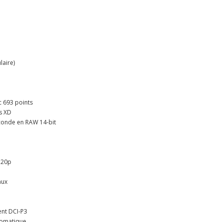
laire)
c 693 points
s XD
econde en RAW 14-bit
120p
aux
ent DCI-P3
utomatique