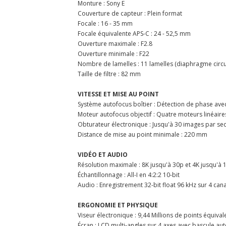
Monture : Sony E
Couverture de capteur : Plein format
Focale : 16 - 35 mm
Focale équivalente APS-C : 24 - 52,5 mm
Ouverture maximale : F2.8
Ouverture minimale : F22
Nombre de lamelles : 11 lamelles (diaphragme circu
Taille de filtre : 82 mm
VITESSE ET MISE AU POINT
Système autofocus boîtier : Détection de phase ave
Moteur autofocus objectif : Quatre moteurs linéaire
Obturateur électronique : Jusqu'à 30 images par s
Distance de mise au point minimale : 220 mm
VIDÉO ET AUDIO
Résolution maximale : 8K jusqu'à 30p et 4K jusqu'à 
Échantillonnage : All-I en 4:2:2 10-bit
Audio : Enregistrement 32-bit float 96 kHz sur 4 can
ERGONOMIE ET PHYSIQUE
Viseur électronique : 9,44 Millions de points équival
Écran : LCD multi-angles sur 4 axes avec bascule a