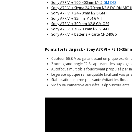
Sony A7R VI + 100-400mm f/4.5
GM OSS
Sony A7R VI + Sigma 24-70mm f/2.8 DG DN ART I
Sony A7R VI + 24-70mm f/2.8 GM II
Sony A7R VI + 85mm f/1.4 GM II
Sony A7R VI + 300mm f/2.8 GM OSS
Sony A7R VI + 70-200mm f/2.8 GM II
Sony A7R VI + batterie + carte CF 240Go
Points forts du pack - Sony A7R VI + FE 16-35mm
Capteur 66,8 Mpx garantissant un piqué extrêm
Zoom grand-angle F2.8 capturant des paysages
Autofocus multicible foudroyant propulsé par inte
Légèreté optique remarquable facilitant vos pr
Stabilisation interne puissante évitant les flous
Vidéo 8K immersive aux détails époustouflants