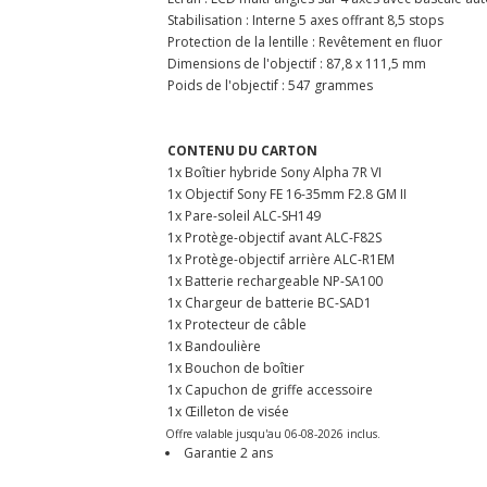
Stabilisation : Interne 5 axes offrant 8,5 stops
Protection de la lentille : Revêtement en fluor
Dimensions de l'objectif : 87,8 x 111,5 mm
Poids de l'objectif : 547 grammes
CONTENU DU CARTON
1x Boîtier hybride Sony Alpha 7R VI
1x Objectif Sony FE 16-35mm F2.8 GM II
1x Pare-soleil ALC-SH149
1x Protège-objectif avant ALC-F82S
1x Protège-objectif arrière ALC-R1EM
1x Batterie rechargeable NP-SA100
1x Chargeur de batterie BC-SAD1
1x Protecteur de câble
1x Bandoulière
1x Bouchon de boîtier
1x Capuchon de griffe accessoire
1x Œilleton de visée
Offre valable jusqu'au 06-08-2026 inclus.
Garantie 2 ans