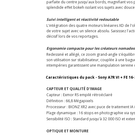
parfaite du centre jusqu'aux bords, magnifiant vos
splendide effet bokeh isolant vos sujets avec dou
Suivi intelligent et réactivité redoutable
L'intégration des quatre moteurs linéaires XD de l'obj
de votre sujet avec un silence absolu. Saisissez l'ac
décisif lors de vos reportages.
Ergonomie compacte pour les créateurs nomades
Redessiné et allégé, ce zoom grand-angle s'équilibre
son utilisation sur stabilisateur, couplée à une bag
intempéries garantissent une manipulation sereine 
Caractéristiques du pack - Sony A7R VI + FE 16
CAPTEUR ET QUALITÉ D'IMAGE
Capteur : Exmor RS empilé rétroéclairé
Définition : 66,8 Mégapixels
Processeur : BIONZ XR2 avec puce de traitement IA 
Plage dynamique : 16 stops en photographie via sy
Sensibilité ISO : Standard jusqu'à 32 000 ISO et exte
OPTIQUE ET MONTURE