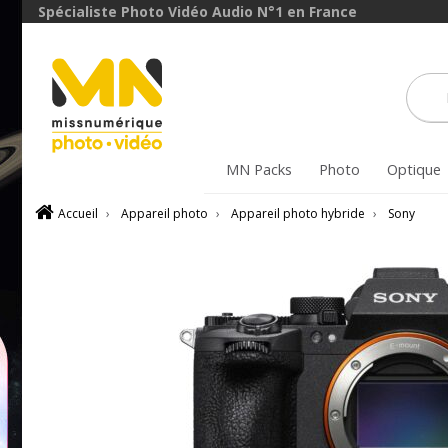
avec le code
Spécialiste Photo Vidéo Audio N°1 en France
DVR10
VOIR L'OFFRE
MN Packs
Photo
Optique
Accueil
›
Appareil photo
›
Appareil photo hybride
›
Sony