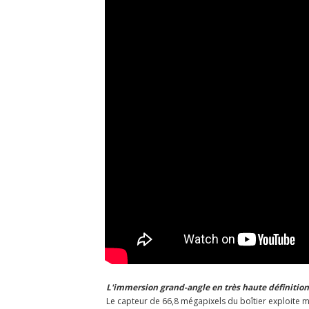
L'immersion grand-angle en très haute définition
Le capteur de 66,8 mégapixels du boîtier exploite m