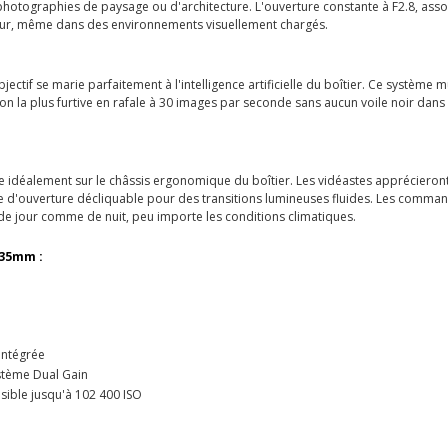
 photographies de paysage ou d'architecture. L'ouverture constante à F2.8, ass
ceur, même dans des environnements visuellement chargés.
ectif se marie parfaitement à l'intelligence artificielle du boîtier. Ce système m
tion la plus furtive en rafale à 30 images par seconde sans aucun voile noir dans
 idéalement sur le châssis ergonomique du boîtier. Les vidéastes apprécieront l
ue d'ouverture décliquable pour des transitions lumineuses fluides. Les command
de jour comme de nuit, peu importe les conditions climatiques.
-35mm :
intégrée
stème Dual Gain
nsible jusqu'à 102 400 ISO