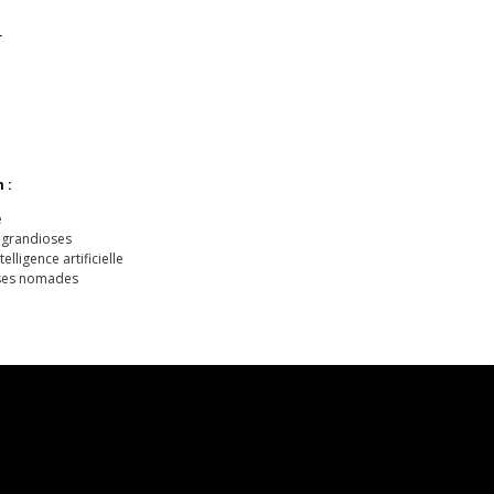
I
 :
e
 grandioses
lligence artificielle
ises nomades