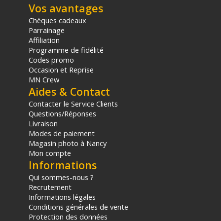
Vos avantages
1x Sangle de fixation
Chèques cadeaux
Offre valable jusqu'au 07-08-2026 inclus.
Parrainage
Affiliation
Code EAN SONY Sony coupleur DC-C2 pour batterie SA -
Programme de fidélité
Adaptateur secteur - Achat & prix :
4548736180833
Codes promo
Garantie 2 ans
Occasion et Reprise
MN Crew
(1) Offre valable jusqu'au 31 Décembre 2030 à partir de 49 euros
Aides & Contact
d'achat, sur la base d'une expédition Chronopost 24H vers un point
Contacter le Service Clients
relais situé en France continentale uniquement, valable uniquement
Questions/Réponses
sur les produits de moins de 1m et moins de 20Kg.
Livraison
(2) Sous réserve d'éligibilité.
Modes de paiement
(3) Nombre de points Fidélité estimés, hors remises au panier, basé
Magasin photo à Nancy
sur le prix TTC en €, les points seront effectivement calculés dans le
panier.
Mon compte
Informations
Qui sommes-nous ?
Recrutement
Informations légales
Conditions générales de vente
Protection des données