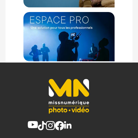
fournir la puissance requise de 100 watts pour maintenir
l'appareil allumé en pleine charge, ce voyant se met à
clignoter. Vous êtes ainsi immédiatement alerté d'un
problème de compatibilité pour agir avant la moindre
coupure d'image.
Caractéristiques du coupleur d'alimentation Sony DC-
C2 :
Modèle : Sony DC-C2
Compatibilité : Remplace la batterie Sony NP-SA100
Interface d'alimentation : USB-C Power Delivery
Puissance d'entrée minimale requise : 100 Watts
Longueur du câble d'alimentation : 1,6 mètre
Témoin de contrôle : Oui avec alerte de sous-alimentation
Connecteur sécurisé : Port USB-C verrouillable
Température de fonctionnement : 0 à 40 degrés
Dimensions du module : 55,5 x 70,6 x 32 mm
Poids : environ 184 grammes
CONTENU DU CARTON
1x Coupleur d'alimentation Sony DC-C2 avec câble intégré