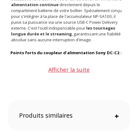
alimentation continue
directement depuis le
compartiment batterie de votre boîtier. Spécialement conçu
pour s'intégrer à la place de l'accumulateur NP-SA100, il
puise sa puissance via une source USB-C Power Delivery
externe. C'est l'outil indispensable pour
les tournages
longue durée et le streaming
, garantissant une fiabilité
absolue sans aucune interruption d'image.
Points forts du coupleur d'alimentation Sony DC-C2 :
Afficher la suite
Énergie constante pour filmer sans limite de temps
Port USB-C du boîtier libéré pour vos accessoires
Sécurité totale avec le connecteur USB-C verrouillable
anti-arrachement
Câble de 1,6 mètre facilitant l'installation sur trépied
Contrôle visuel rapide via le témoin lumineux intégré
Fixation facilitée sur vos rigs par la sangle fournie
Produits similaires
+
Une autonomie illimitée pour vos productions
Oubliez l'angoisse de la jauge d'énergie qui clignote en
rouge en plein milieu d'une interview ou d'un time-lapse. En