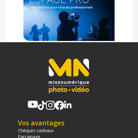
Code EAN Kit batterie Sony NP-FW50 + chargeur BC-TRW :
4905524966572
Garantie 2 ans
(1) Offre valable jusqu'au 31 Décembre 2030 à partir de 49 euros
d'achat, sur la base d'une expédition Chronopost 24H vers un point
relais situé en France continentale uniquement, valable uniquement
sur les produits de moins de 1m et moins de 20Kg.
(2) Nombre de points Fidélité estimés, hors remises au panier, basé
sur le prix TTC en €, les points seront effectivement calculés dans le
panier.
Vos avantages
Chèques cadeaux
Parrainage