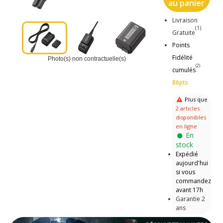
au panier
Livraison
(1)
Gratuite
Points
Fidélité
Photo(s) non contractuelle(s)
(2)
cumulés
86pts
Plus que
2 articles
disponibles
en ligne
En
stock
Expédié
aujourd'hui
si vous
commandez
avant 17h
Garantie 2
ans