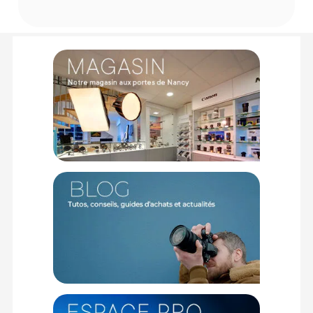
Tension de sortie nominale : 7,2 V CC
Capacité : 7,3 Wh ; 1020 mAh
PHYSIQUE
Température de fonctionnement : 0 à 40 degrés
Dimensions : 31,8 x 18,5 x 45 mm
Poids : 42 grammes environ
Chargeur BC-TRW :
ALIMENTATION
Puissance nominale d'entrée : 100 – 240 V CA 50/60 Hz
Borne de charge de la batterie : 8,4 V CC 400 mA
PHYSIQUE
Température de fonctionnement : 0 à 40 degrés
Température de stockage : -20 à 60 degrés
Dimensions : 42 x 35 x 76 mm
Poids : 60 grammes
Offre valable jusqu'au 06-08-2026 inclus.