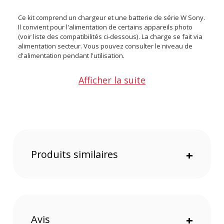
Ce kit comprend un chargeur et une batterie de série W Sony.
Il convient pour l'alimentation de certains appareils photo
(voir liste des compatibilités ci-dessous). La charge se fait via
alimentation secteur. Vous pouvez consulter le niveau de
d'alimentation pendant l'utilisation.
Caractéristiques du kit batterie Sony NP-FW50 +
Afficher la suite
chargeur BC-TRW :
GÉNÉRAL
Fabricant : Sony
Référence : ACCTRW.CEE
COMPATIBILITÉ BATTERIE
Produits similaires
+
Sony : RX10 IV ; A5100 ; A6000 ; A6100 ; A6400 ; A6500 ; A7 II ;
A7R II ; A7S II
Batterie NP-FW50 :
ALIMENTATION
Avis
+
Tension de sortie max : 8,4 V CC