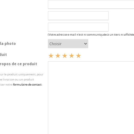
(Votre adresse e-mail n'est ni communiquée à un tiers ni affichée
la photo
duit
opos de ce produit
 sur le produit uniquement, pour
e livraison ou un produit
iser notre
formulaire de contact
.