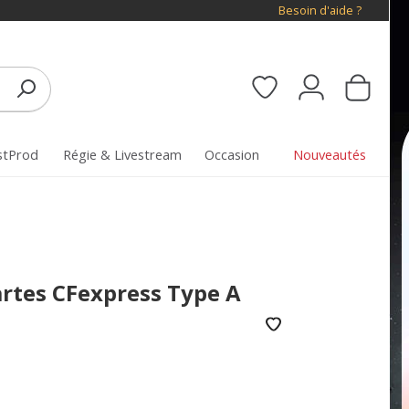
Besoin d'aide ?
stProd
Régie & Livestream
Occasion
Nouveautés
artes CFexpress Type A