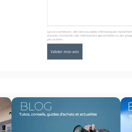
Les avis contenant : des liens ou codes informatiques malveillant
d'autres marchands, des informations personnelles ou des propo
pas publiés.