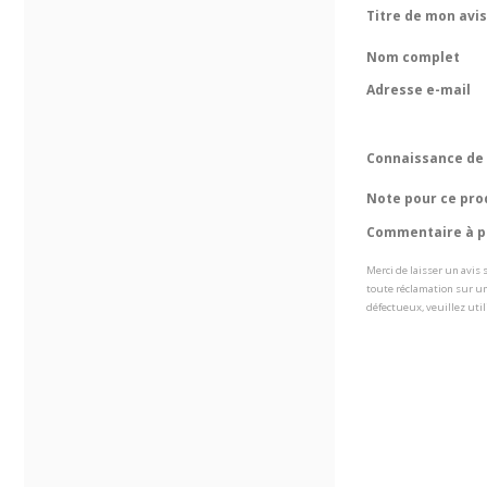
Titre de mon avis
Nom complet
Adresse e-mail
Connaissance de 
Note pour ce pro
Commentaire à pr
Merci de laisser un avis
toute réclamation sur un
défectueux, veuillez util