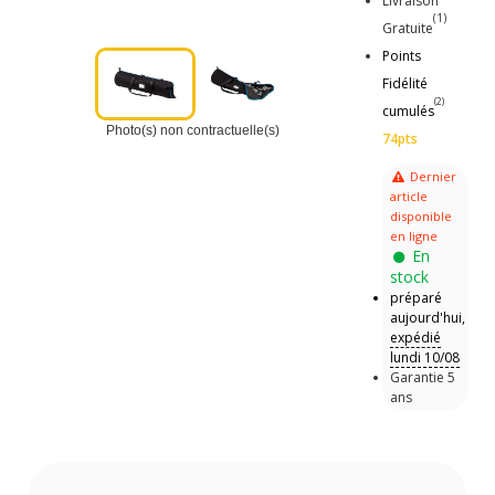
Livraison
(1)
Gratuite
Points
Fidélité
(2)
cumulés
Photo(s) non contractuelle(s)
74pts
Dernier
article
disponible
en ligne
En
stock
préparé
aujourd'hui,
expédié
lundi 10/08
Garantie 5
ans