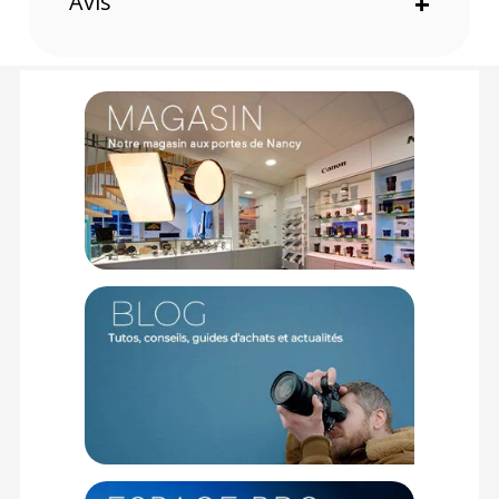
Avis
+
Code EAN Sac de trépied Tenba Tripak T388 38 pouces noir :
268151022030
Garantie 5 ans
(1) Offre valable jusqu'au 31 Décembre 2030 à partir de 49 euros
d'achat, sur la base d'une expédition Chronopost 24H vers un point
relais situé en France continentale uniquement, valable uniquement
sur les produits de moins de 1m et moins de 20Kg.
(2) Nombre de points Fidélité estimés, hors remises au panier, basé
sur le prix TTC en €, les points seront effectivement calculés dans le
panier.