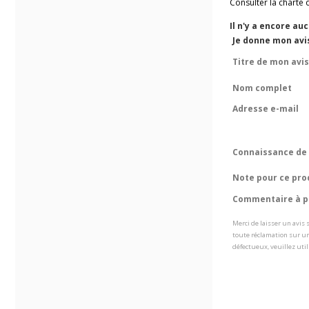
Consulter la charte 
Il n'y a encore au
Je donne mon avi
Titre de mon avis
Nom complet
Adresse e-mail
Connaissance de 
Note pour ce pro
Commentaire à pr
Merci de laisser un avis
toute réclamation sur un
défectueux, veuillez util