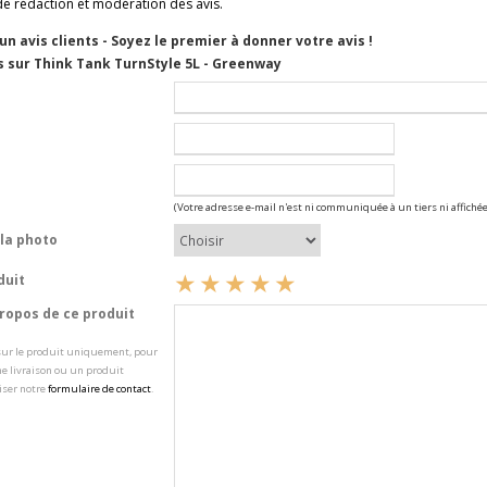
de rédaction et modération des avis.
cun avis clients - Soyez le premier à donner votre avis !
s sur Think Tank TurnStyle 5L - Greenway
(Votre adresse e-mail n'est ni communiquée à un tiers ni affichée
la photo
duit
opos de ce produit
 sur le produit uniquement, pour
e livraison ou un produit
iser notre
formulaire de contact
.