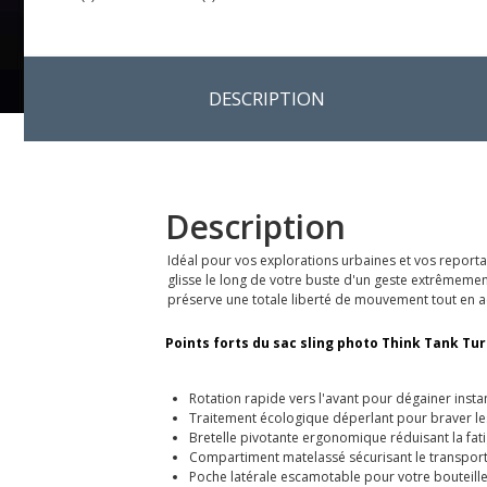
DESCRIPTION
Description
Idéal pour vos explorations urbaines et vos reporta
glisse le long de votre buste d'un geste extrêmemen
préserve une totale liberté de mouvement tout en acc
Points forts du sac sling photo Think Tank Tur
Rotation rapide vers l'avant pour dégainer inst
Traitement écologique déperlant pour braver le
Bretelle pivotante ergonomique réduisant la fat
Compartiment matelassé sécurisant le transport 
Poche latérale escamotable pour votre bouteill