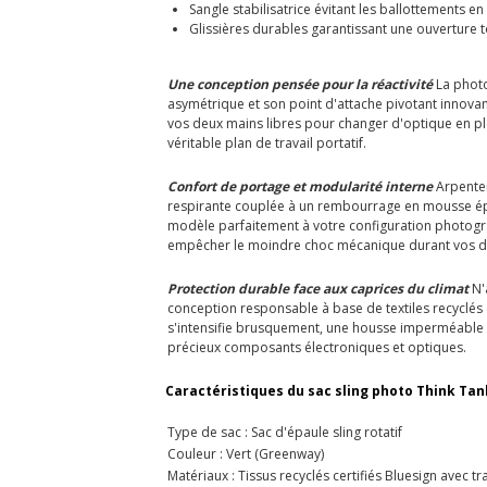
Sangle stabilisatrice évitant les ballottements e
Glissières durables garantissant une ouverture t
Une conception pensée pour la réactivité
La photo
asymétrique et son point d'attache pivotant innovan
vos deux mains libres pour changer d'optique en plei
véritable plan de travail portatif.
Confort de portage et modularité interne
Arpenter
respirante couplée à un rembourrage en mousse épais
modèle parfaitement à votre configuration photogra
empêcher le moindre choc mécanique durant vos 
Protection durable face aux caprices du climat
N'
conception responsable à base de textiles recyclés 
s'intensifie brusquement, une housse imperméable d
précieux composants électroniques et optiques.
Caractéristiques du sac sling photo Think Tank
Type de sac : Sac d'épaule sling rotatif
Couleur : Vert (Greenway)
Matériaux : Tissus recyclés certifiés Bluesign avec