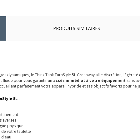
PRODUITS SIMILAIRES
ges dynamiques, le Think Tank TurnStyle 5L Greenway allie discrétion, légèreté 
t fluide pour vous garantir un
accès immédiat à votre équipement
sans avo
ueillant parfaitement votre appareil hybride et ses objectifs favoris pour ne j
nStyle 5L :
antanément
s averses
igue physique
de votre tablette
e d'eau