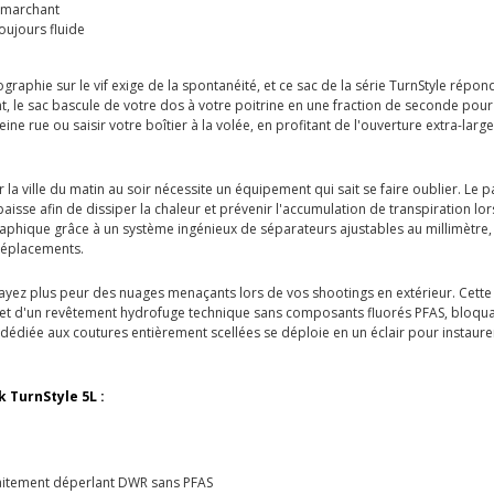
n marchant
oujours fluide
graphie sur le vif exige de la spontanéité, et ce sac de la série TurnStyle répo
t, le sac bascule de votre dos à votre poitrine en une fraction de seconde pour
ne rue ou saisir votre boîtier à la volée, en profitant de l'ouverture extra-la
 la ville du matin au soir nécessite un équipement qui sait se faire oublier. Le
se afin de dissiper la chaleur et prévenir l'accumulation de transpiration lors
phique grâce à un système ingénieux de séparateurs ajustables au millimètre, 
déplacements.
ayez plus peur des nuages menaçants lors de vos shootings en extérieur. Cett
et d'un revêtement hydrofuge technique sans composants fluorés PFAS, bloquant
édiée aux coutures entièrement scellées se déploie en un éclair pour instaurer
 TurnStyle 5L :
 traitement déperlant DWR sans PFAS