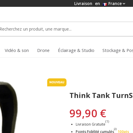
Livraison
en
France
Vidéo & son
Drone
Éclairage & Studio
Stockage & Po
Think Tank TurnS
99,90 €
(1)
Livraison Gratuite
(2)
Points Fidélité cumulés
100pts