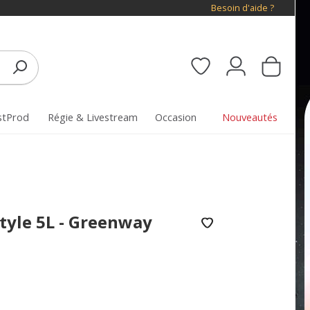
Besoin d'aide ?
stProd
Régie & Livestream
Occasion
Nouveautés
tyle 5L - Greenway