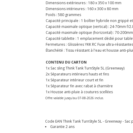
Dimensions extérieures : 180 x 350 x 100 mm
Dimensions intérieures : 160 x 300 x 80 mm
Poids : 580 grammes
Capacité principale : 1 boîtier hybride non grippé et
Capacité maximale optique (vertical) : 24-70mm f/2.
Capacité maximale optique (horizontal) : 70-200mm
Capacité tablette : 1 emplacement dédié pour tablet
Fermetures : Glissières YKK RC Fuse ultra-résistante
Étanchéité : Tissu résistant à l'eau et housse anti-plu
CONTENU DU CARTON
1x Sac sling Think Tank TurnStyle 5L (Greenway)
2x Séparateurs intérieurs hauts et fins
1x Séparateur intérieur court et fin
1x Séparateur fin avec rabat à charnière
1x Housse anti-pluie à coutures scellées
Offre valable jusqu'au 07-08-2026 inclus.
Code EAN Think Tank TurnStyle 5L - Greenway - Sac p
Garantie 2 ans