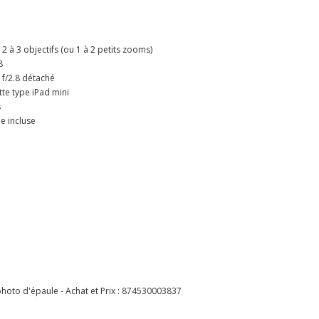
 2 à 3 objectifs (ou 1 à 2 petits zooms)
8
 f/2.8 détaché
te type iPad mini
s
ie incluse
hoto d'épaule - Achat et Prix :
874530003837