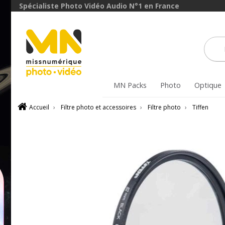
avec le code
avec le 
Spécialiste Photo Vidéo Audio N°1 en France
ObjectifFiltre5
FXVIDE
VOIR L'OFFRE
VOIR L'O
MN Packs
Photo
Optique
Accueil
›
Filtre photo et accessoires
›
Filtre photo
›
Tiffen