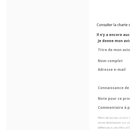
Consulter la charte 
Il n'y a encore au
Je donne mon avis
Titre de mon avis
Nom complet
Adresse e-mail
Connaissance de 
Note pour ce pro
Commentaire à pr
Merci de laisser un avis
toute réclamation sur un
défectueux, veuillez util