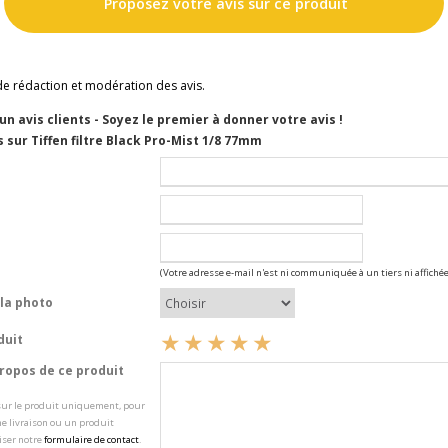
Proposez votre avis sur ce produit
de rédaction et modération des avis.
cun avis clients - Soyez le premier à donner votre avis !
 sur Tiffen filtre Black Pro-Mist 1/8 77mm
(Votre adresse e-mail n'est ni communiquée à un tiers ni affichée
la photo
duit
opos de ce produit
 sur le produit uniquement, pour
e livraison ou un produit
iser notre
formulaire de contact
.