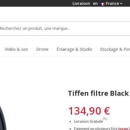
code
Livraison
en
France
O15
FFRE
Vidéo & son
Drone
Éclairage & Studio
Stockage & Po
Tiffen filtre Bla
134,90 €
(1)
Livraison Gratuite
Paiement en plusieurs fois
jusqu'