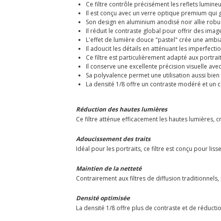
Ce filtre contrôle précisément les reflets lumin
Il est conçu avec un verre optique premium qui g
Son design en aluminium anodisé noir allie robu
Il réduit le contraste global pour offrir des ima
L'effet de lumière douce "pastel" crée une ambia
Il adoucit les détails en atténuant les imperfecti
Ce filtre est particulièrement adapté aux portra
Il conserve une excellente précision visuelle ave
Sa polyvalence permet une utilisation aussi bi
La densité 1/8 offre un contraste modéré et un 
Réduction des hautes lumières
Ce filtre atténue efficacement les hautes lumières, 
Adoucissement des traits
Idéal pour les portraits, ce filtre est conçu pour lis
Maintien de la netteté
Contrairement aux filtres de diffusion traditionnels, 
Densité optimisée
La densité 1/8 offre plus de contraste et de réducti