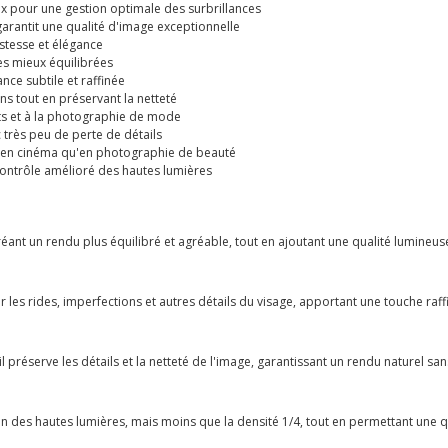
eux pour une gestion optimale des surbrillances
arantit une qualité d'image exceptionnelle
stesse et élégance
ges mieux équilibrées
nce subtile et raffinée
ons tout en préservant la netteté
its et à la photographie de mode
c très peu de perte de détails
en en cinéma qu'en photographie de beauté
contrôle amélioré des hautes lumières
créant un rendu plus équilibré et agréable, tout en ajoutant une qualité lumineus
ser les rides, imperfections et autres détails du visage, apportant une touche raf
il préserve les détails et la netteté de l'image, garantissant un rendu naturel sans
on des hautes lumières, mais moins que la densité 1/4, tout en permettant une q