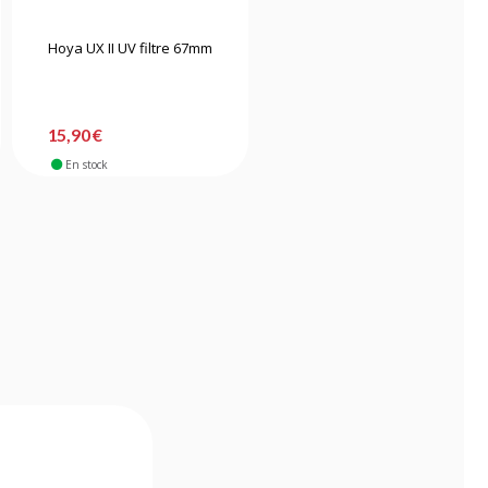
Hoya UX II UV filtre 67mm
Tiffen filtre UV MC 82mm
15,90 €
51,90 €
En stock
En stock