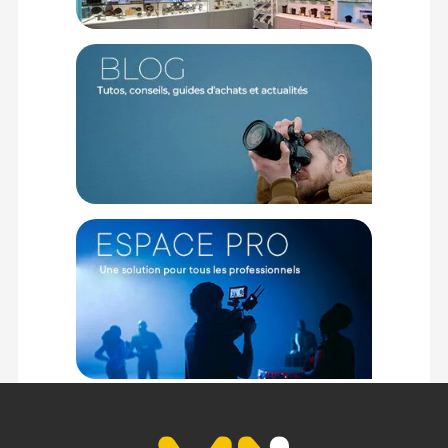
Code EAN Tiffen Filtre Adaptateur MCS 62 à 77 - Autres
accessoires - Achat et prix :
884613057282
(1) Nombre de points Fidélité estimés, hors remises au panier, basé
sur le prix TTC en €, les points seront effectivement calculés dans le
panier.