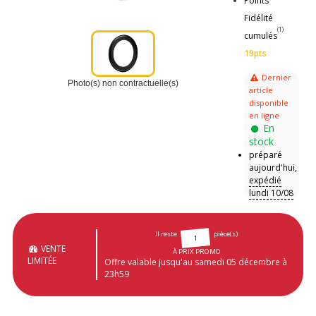
Points
Fidélité
(1)
cumulés
19pts
Dernier
Photo(s) non contractuelle(s)
article
disponible
en ligne
En
stock
préparé
aujourd'hui,
expédié
lundi 10/08
Il reste
pièce(s)
1
VENTE
À PRIX PROMO
LIMITÉE
Offre valable jusqu'au samedi 05 décembre à
23h59