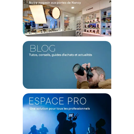
CONTENU DU CARTON
1x Tiffen filtre Black Fog 2 82mm
Offre valable jusqu'au 08-08-2026 inclus.
Code EAN Tiffen filtre Black Fog 2 82mm - Filtre photo - Achat et
prix :
884613044336
(1) Offre valable jusqu'au 31 Décembre 2030 à partir de 49 euros
d'achat, sur la base d'une expédition Chronopost 24H vers un point
relais situé en France continentale uniquement, valable uniquement
sur les produits de moins de 1m et moins de 20Kg.
(2) Sous réserve d'éligibilité.
(3) Nombre de points Fidélité estimés, hors remises au panier, basé
sur le prix TTC en €, les points seront effectivement calculés dans le
panier.