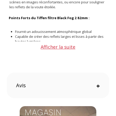
scènes en images réconfortantes, ou encore pour souligner
les reflets de la voute étoilée.
Points Forts du Tiffen filtre Black Fog 2 82mm :
Fournit un adoucissement atmosphérique global
Capable de créer des reflets larges et lisses à partir des
hautes lumières
Afficher la suite
Conserve les noirs sans atténuation excessive des
couleurs ou des détails
Conçu à partir du procédé Colorcore Technology
Caractéristiques du Tiffen filtre Black Fog 2 82mm :
Marque : Tiffen
Avis
+
Type de Produit : filtre Black Fog
Matériaux : Aluminium, Verre
Filetage : 82 mm
Référence : 82VNDMCS