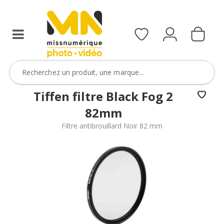
filtres
avec
le
code
ObjectifFiltre5
VOIR L'OFFRE
Tiffen filtre Black Fog 2
82mm
Filtre antibrouillard Noir 82 mm