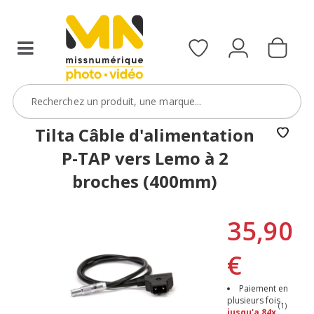
Tilta Câble d'alimentation
P-TAP vers Lemo à 2
broches (400mm)
35,90
€
Paiement en
plusieurs fois
(1)
jusqu'a 84x