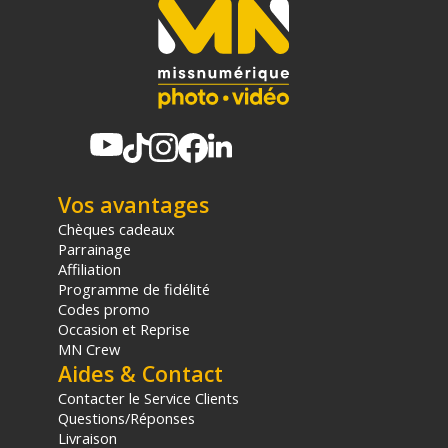
Code EAN Tilta Câble d'alimentation P-TAP vers Lemo à 2
broches (400mm) - Connectique alimentation - Achat et prix :
6972835234322
Garantie 2 ans
(1) Sous réserve d'éligibilité.
(2) Nombre de points Fidélité estimés, hors remises au panier, basé
sur le prix TTC en €, les points seront effectivement calculés dans le
panier.
Vos avantages
Chèques cadeaux
Parrainage
Affiliation
Programme de fidélité
Codes promo
Occasion et Reprise
MN Crew
Aides & Contact
Contacter le Service Clients
Questions/Réponses
Livraison