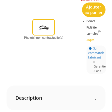
Ajouter
au panier
Points
Fidélité
(2)
cumulés
Photo(s) non contractuelle(s)
36pts
Sur
commande
fabricant
Garantie
2 ans
Description
-