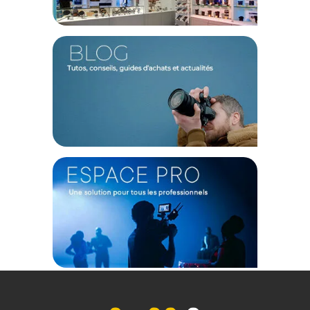
simultanément, réduisant ainsi le nombre de batteries à
transporter et à gérer lors de vos tournages.
Polyvalence pour divers accessoires
Ce câble peut également être utilisé pour alimenter des
moniteurs et des transmetteurs vidéo sans fil, rendant votre
installation plus compacte et efficace.
Caractéristiques du Tilta Câble d'alimentation P-TAP
vers Lemo à 2 broches (400mm) :
GÉNÉRAL
Longueur : 400mm
Couleur : Noir
Matériaux : Alliage d'aluminium, acier inoxydable, cuivre
Connecteurs : P-Tap vers Lemo à 2 broches
Compatibilité : Plaque d'alimentation RS2, systèmes Hydra
Alien et Float
CONTENU DU CARTON
Tilta Câble d'alimentation P-TAP vers Lemo à 2 broches
(400mm)
Offre valable jusqu'au 06-08-2026 inclus.