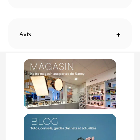
Systèmes de fixations ARCA-Swiss et NATO, Filetages
1/4"20 et 1/8"16
Accès facile aux emplacements de votre appareil
Sécurité multi-angles via vis de montage
Utilise la norme DJI pour ARCA
Avis
+
Caractéristiques de Tilta Cage de caméra complète
pour Sony FX3/FX30 V2 - Noir
Matériaux : Alliage d'Aluminium, Acier Inoxydable
Couleur : Noir / Black