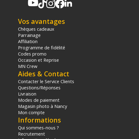
Code EAN Tilta Cage de caméra complète pour Sony FX3/FX30
V2 - Noir :
6937134604962
Garantie 2 ans
Vos avantages
(1) Offre valable jusqu'au 31 Décembre 2030 à partir de 49 euros
Chèques cadeaux
d'achat, sur la base d'une expédition Chronopost 24H vers un point
Parrainage
relais situé en France continentale uniquement, valable uniquement
Affiliation
sur les produits de moins de 1m et moins de 20Kg.
Programme de fidélité
(2) Sous réserve d'éligibilité.
Codes promo
(3) Nombre de points Fidélité estimés, hors remises au panier, basé
Occasion et Reprise
sur le prix TTC en €, les points seront effectivement calculés dans le
MN Crew
panier.
Aides & Contact
Contacter le Service Clients
Questions/Réponses
Livraison
Modes de paiement
Magasin photo à Nancy
Mon compte
Informations
Qui sommes-nous ?
Recrutement