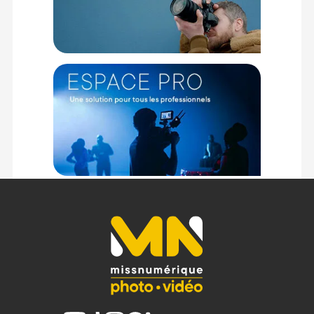
Filetage : 1/4"-20 et 3/8"-16
Système de Fixation : ARCA-Swiss, NATO
Dimensions : 114.8 X 60 X 99 mm
Poids : 160 g
CONTENU DU CARTON :
1 X Tilta Cage de caméra complète pour Sony FX3/FX30 V2 -
Noir
1 X Fixation Serre-Câble
2 X Clé Allen
Offre valable jusqu'au 09-08-2026 inclus.