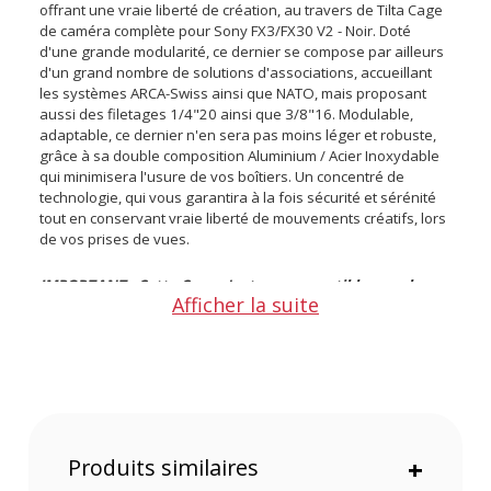
offrant une vraie liberté de création, au travers de Tilta Cage
de caméra complète pour Sony FX3/FX30 V2 - Noir. Doté
d'une grande modularité, ce dernier se compose par ailleurs
d'un grand nombre de solutions d'associations, accueillant
les systèmes ARCA-Swiss ainsi que NATO, mais proposant
aussi des filetages 1/4"20 ainsi que 3/8"16. Modulable,
adaptable, ce dernier n'en sera pas moins léger et robuste,
grâce à sa double composition Aluminium / Acier Inoxydable
qui minimisera l'usure de vos boîtiers. Un concentré de
technologie, qui vous garantira à la fois sécurité et sérénité
tout en conservant vraie liberté de mouvements créatifs, lors
de vos prises de vues.
IMPORTANT : Cette Cage n'est pas compatible avec la
Afficher la suite
plaque de base Tilta Modular LWS de type IV
Points Forts de Tilta Cage de caméra complète pour
Sony FX3/FX30 V2 - Noir
Une Conception Modulaire Intégrée
Produits similaires
+
Minimise l'usure de votre appareil Sony FX3 / FX30
Support en L amovible et utilisable en 1/2 cage