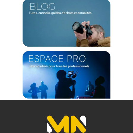
La plaque de dégagement rapide ARCA intégrée permet un
montage facile du Khronos Hub sur des trépieds ou des
supports compatibles Arca, offrant ainsi une connexion fiable
pour une prise de vue mobile et professionnelle.
Caractéristiques du Tilta Khronos Hub USB-C à
Libération Rapide - Coloris Titane Blanc
HUB USB-C À DÉGAGEMENT RAPIDE TILTA KHRONOS
Ports : 2x USB-C / 1x HDMI / 1x sortie 3,5mm
Dimensions de la boîte : 13,50 cm x 8,31 cm x 4 cm
Poids du carton : 450g
CONTENU DU CARTON
1x Hub USB-C à dégagement rapide Tilta Khronos - coloris
Titane Blanc
Offre valable jusqu'au 08-08-2026 inclus.
Code EAN Tilta Khronos Hub USB-C à Libération Rapide -
Coloris Titanium White :
6937134608939