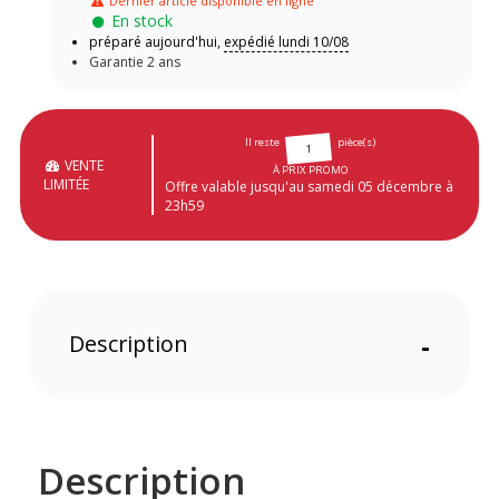
Dernier article disponible en ligne
En stock
préparé aujourd'hui,
expédié lundi 10/08
Garantie 2 ans
Il reste
pièce(s)
1
VENTE
À PRIX PROMO
LIMITÉE
Offre valable jusqu'au samedi 05 décembre à
23h59
Description
-
Description