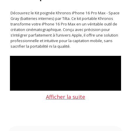
Découvrez le Kit poignée Khronos iPhone 16 Pro Max - Space
Gray (batteries internes) par Tilta. Ce kit portable Khronos
transforme votre iPhone 16 Pro Max en un véritable outil de
création cinématographique. Conçu avec précision pour
s’intégrer parfaitement à l’univers Apple, il offre une solution
professionnelle et intuitive pour la captation mobile, sans
sacrifier la portabilité ni la qualité.
Afficher la suite
Points forts du Kit poignée Khronos iPhone 16 Pro Max
- Space Gray (batteries internes) par Tilta :