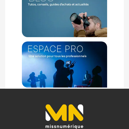
Poignée Focus PD
La poignée Khronos Focus PD ajoute un contrôle avancé à
votre iPhone. Dotée d’une molette de mise au point et de
zoom, elle utilise le Bluetooth pour piloter les fonctions de la
caméra, tout en offrant une meilleure stabilité grâce à sa
prise en main ergonomique. Sa batterie interne,
rechargeable via USB-C, permet également d’alimenter
d’autres accessoires via les connexions intégrées de la cage.
Filtres ND professionnels inclus
Le système de filtre ND magnétique avec support pivotant
permet une installation facile sur les trois objectifs de
l’iPhone. Grâce aux filtres FSND 0,6 et 1,2 inclus, vous pouvez
contrôler avec précision l’exposition de vos plans sans
affecter la vitesse d’obturation, garantissant des
mouvements naturels et une restitution fidèle des couleurs,
même en lumière intense.
Installation rapide et compatible avec de nombreux
accessoires
Grâce à son système de fixation rapide sans outil, le boîtier