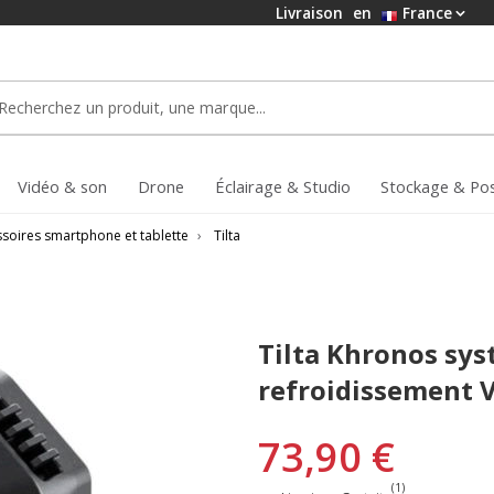
Livraison
en
France
Vidéo & son
Drone
Éclairage & Studio
Stockage & Po
ssoires smartphone et tablette
›
Tilta
Tilta Khronos sy
refroidissement V
73,90 €
(1)