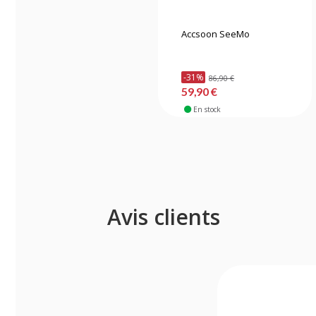
Accsoon SeeMo
-31%
86,90 €
59,90 €
En stock
Avis clients