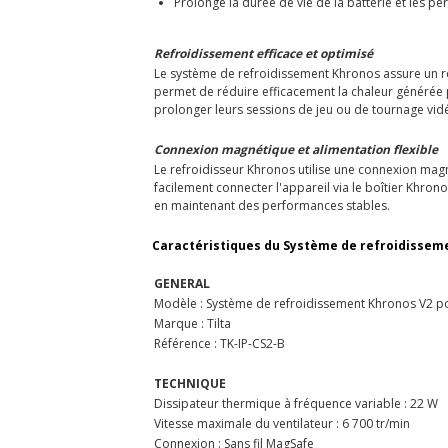
Prolonge la durée de vie de la batterie et les p
Refroidissement efficace et optimisé
Le système de refroidissement Khronos assure un re
permet de réduire efficacement la chaleur générée p
prolonger leurs sessions de jeu ou de tournage vid
Connexion magnétique et alimentation flexible
Le refroidisseur Khronos utilise une connexion magn
facilement connecter l'appareil via le boîtier Khron
en maintenant des performances stables.
Caractéristiques du Système de refroidissemen
GENERAL
Modèle : Système de refroidissement Khronos V2 po
Marque : Tilta
Référence : TK-IP-CS2-B
TECHNIQUE
Dissipateur thermique à fréquence variable : 22 W
Vitesse maximale du ventilateur : 6 700 tr/min
Connexion : Sans fil MagSafe