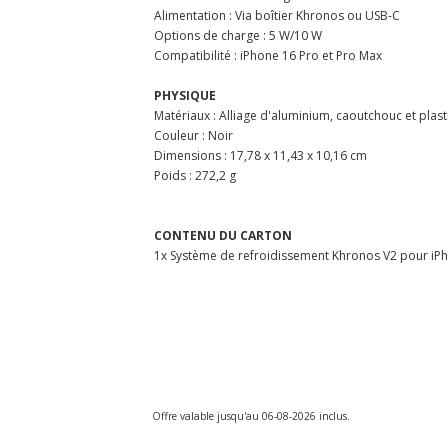
Alimentation : Via boîtier Khronos ou USB-C
Options de charge : 5 W/10 W
Compatibilité : iPhone 16 Pro et Pro Max
PHYSIQUE
Matériaux : Alliage d'aluminium, caoutchouc et plas
Couleur : Noir
Dimensions : 17,78 x 11,43 x 10,16 cm
Poids : 272,2 g
CONTENU DU CARTON
1x Système de refroidissement Khronos V2 pour iP
Offre valable jusqu'au 06-08-2026 inclus.