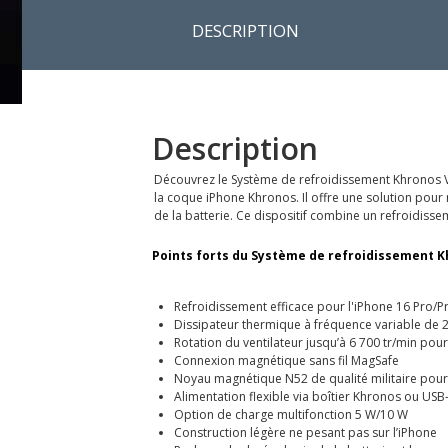
DESCRIPTION
Description
Découvrez le Système de refroidissement Khronos V2
la coque iPhone Khronos. Il offre une solution pour 
de la batterie. Ce dispositif combine un refroidiss
Points forts du Système de refroidissement Khr
Refroidissement efficace pour l'iPhone 16 Pro/P
Dissipateur thermique à fréquence variable de 
Rotation du ventilateur jusqu’à 6 700 tr/min pou
Connexion magnétique sans fil MagSafe
Noyau magnétique N52 de qualité militaire pour 
Alimentation flexible via boîtier Khronos ou USB
Option de charge multifonction 5 W/10 W
Construction légère ne pesant pas sur l’iPhone