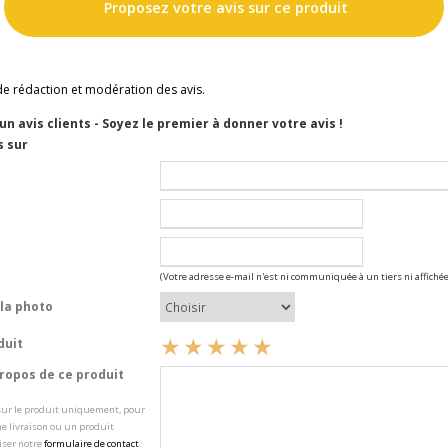
Proposez votre avis sur ce produit
de rédaction et modération des avis.
cun avis clients - Soyez le premier à donner votre avis !
s sur
(Votre adresse e-mail n'est ni communiquée à un tiers ni affichée
la photo
duit
opos de ce produit
 sur le produit uniquement, pour
e livraison ou un produit
iser notre
formulaire de contact
.