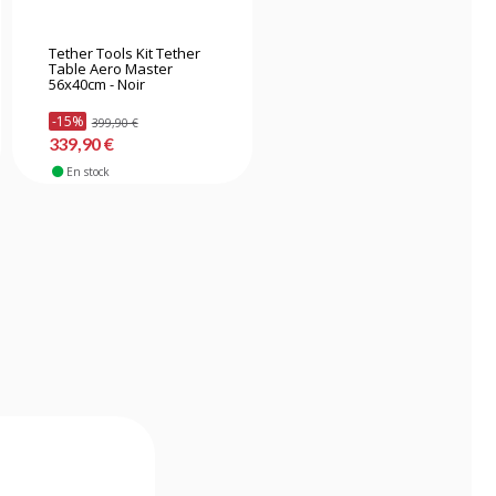
Tether Tools Kit Tether
Tether Tools kit tether
Table Aero Master
table aero traveler
56x40cm - Noir
40x35cm - Noir
-15%
399,90 €
398,90 €
339,90 €
En stock
En stock