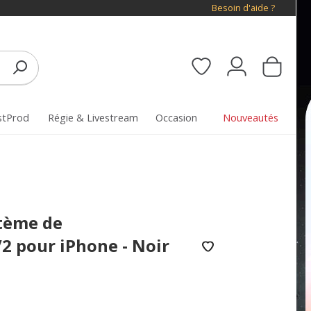
Besoin d'aide ?
stProd
Régie & Livestream
Occasion
Nouveautés
stème de
2 pour iPhone - Noir