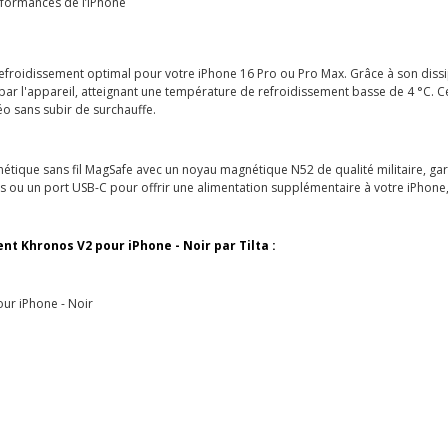
erformances de l’iPhone
froidissement optimal pour votre iPhone 16 Pro ou Pro Max. Grâce à son dissip
ar l'appareil, atteignant une température de refroidissement basse de 4 °C. Ce 
éo sans subir de surchauffe.
étique sans fil MagSafe avec un noyau magnétique N52 de qualité militaire, gara
os ou un port USB-C pour offrir une alimentation supplémentaire à votre iPhone,
t Khronos V2 pour iPhone - Noir par Tilta :
ur iPhone - Noir