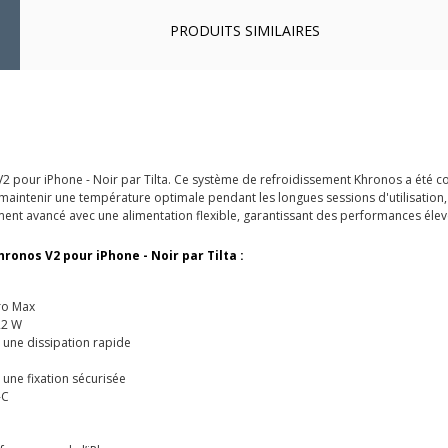
PRODUITS SIMILAIRES
 pour iPhone - Noir par Tilta. Ce système de refroidissement Khronos a été co
maintenir une température optimale pendant les longues sessions d'utilisation, 
ement avancé avec une alimentation flexible, garantissant des performances élev
onos V2 pour iPhone - Noir par Tilta :
ro Max
22 W
r une dissipation rapide
une fixation sécurisée
-C