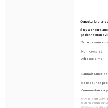
Consulter la charte 
Il n'y a encore au
Je donne mon avi
Titre de mon avis
Nom complet
Adresse e-mail
Connaissance de 
Note pour ce pro
Commentaire à pr
Merci de laisser un avis
toute réclamation sur un
défectueux, veuillez util