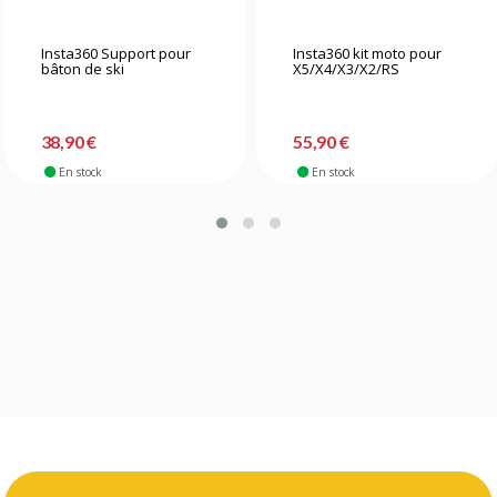
Insta360 Support pour
Insta360 kit moto pour
bâton de ski
X5/X4/X3/X2/RS
38,90 €
55,90 €
En stock
En stock