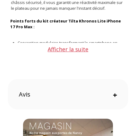
châssis sécurisé, il vous garantit une réactivité maximale sur
le plateau pour ne jamais manquer l'instant décisif.
Points forts du kit créateur Tilta Khronos Lite iPhone
17 Pro Max :
Conception modulaire transformant le smartphone en
Afficher la suite
caméra
Écosystème d'attaches à dégagement rapide ultra réactif
Sécurisation absolue de vos accessoires vidéo
périphériques
Prise en main épaissie pour des plans stabilisés
Finition Gold élégante pour un setup premium
Protection robuste de l'appareil contre les chocs
Avis
+
Le cœur de votre production mobile
Exploiter tout le potentiel d'un capteur vidéo mobile exige
souvent d'y greffer de nombreux périphériques, ce qui
complique rapidement la prise en main. La structure de ce kit
créateur contourne ce problème en créant une véritable
épine dorsale autour de votre téléphone. En vous offrant des
points d'ancrage solides pour vos éventuels modules