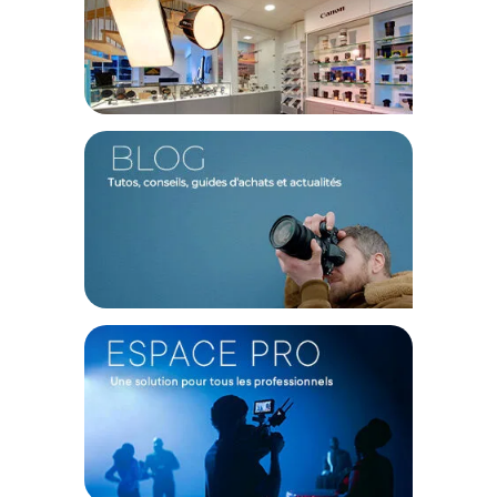
d'éclairage ou microphones, l'ensemble équilibre
parfaitement le poids de votre configuration. Cette inertie
nouvelle gomme naturellement les micro-tremblements,
rendant vos mouvements de caméra beaucoup plus fluides
tout en limitant votre fatigue musculaire sur les longues
sessions.
Dégagement rapide et réactivité absolue
Sur le terrain, la lumière change vite et l'inspiration n'attend
pas. C'est ici que l'écosystème Khronos déploie toute son
ingéniosité avec sa philosophie axée sur la vitesse
d'exécution. Le système de fixation à dégagement rapide
vous permet de verrouiller et de libérer vos modules
additionnels d'un simple geste, sans jamais avoir besoin
d'outils. Cette modularité fulgurante vous octroie la liberté
d'adapter votre rig en quelques secondes, passant d'un
setup léger pour un suivi dynamique à une configuration
lourde parfaitement accessoirisée pour un plan fixe.
Caractéristiques du kit créateur Tilta Khronos Lite
iPhone 17 Pro Max :
Compatibilité : Apple iPhone 17 Pro Max