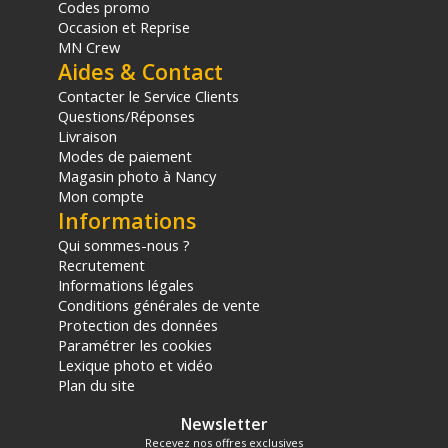
Codes promo
Follow focus - Achat et prix :
6937134607680
Occasion et Reprise
Garantie 2 ans
MN Crew
Aides & Contact
(1) Offre valable jusqu'au 31 Décembre 2030 à partir de 49 euros
d'achat, sur la base d'une expédition Chronopost 24H vers un point
Contacter le Service Clients
relais situé en France continentale uniquement, valable uniquement
Questions/Réponses
sur les produits de moins de 1m et moins de 20Kg.
Livraison
(2) Nombre de points Fidélité estimés, hors remises au panier, basé
Modes de paiement
sur le prix TTC en €, les points seront effectivement calculés dans le
Magasin photo à Nancy
panier.
Mon compte
Informations
Qui sommes-nous ?
Recrutement
Informations légales
Conditions générales de vente
Protection des données
Paramétrer les cookies
Lexique photo et vidéo
Plan du site
Newsletter
Recevez nos offres exclusives