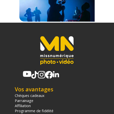
CONTENU DU CARTON
1x Contrôleur à roue (Hand Wheel) Nucleus Nano II
2x Kit moteur Nucleus Nano II
1x Poignée de commande (Control Handle) Nucleus Nano II
1x Support de tige 15mm vers adaptateur double 1/4"-20
1x Plaque de batterie Tilta F970 V2
1x Support de tige en caoutchouc Tilta
2x Bague d'engrenage pour objectif photo (Follow Focus)
2x Tige en aluminium 15 × 150 mm
1x Câble d'alimentation P-Tap vers USB-C (50 cm)
2x Câble d'alimentation USB-C (30 cm)
2x Clé Allen
1x Housse de transport souple avancée pour Nucleus Nano II
1xSupport de montage d'accessoire Tilta (1/4"-20 avec
broches de positionnement)
Vos avantages
Chèques cadeaux
Offre valable jusqu'au 07-08-2026 inclus.
Parrainage
Affiliation
Programme de fidélité
Code EAN Tilta Nucleus Nano II - Kit poignée de commande -