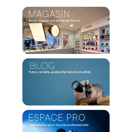
Référence : WLC-T05-K2
Couleur : Noir
Matériaux : Alliage d'aluminium, acier inoxydable
PHYSIQUE
Poids de l'émetteur/contrôleur : 175 grammes
Dimensions émetteur/contrôleur : 73 x 72 x 53 mm
Poids du récepteur/moteur : 454 g
Dimensions récepteur/moteur (HxLxP) : 15,2 x 12,7 x 10,2 cm
TECHNIQUE
Nombre de canaux : 4
Fréquence sans fil : 2.4 GHz
Engrenage inclus : 0.8 MOD
Moteurs inclus : 2
Couple maximal : 5 nm
E/S de l'émetteur : 1x USB-C
Port de la poignée : 1x UBB-C, 1x DC (7.4V)
Distance de contrôle : 100 m
Écran tactile : Oui
Indicateur : LED