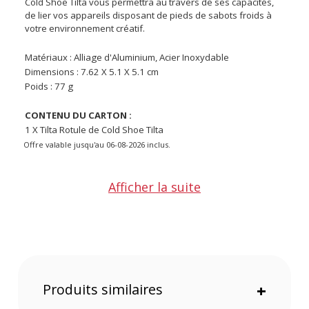
Cold Shoe Tilta vous permettra au travers de ses capacités,
de lier vos appareils disposant de pieds de sabots froids à
votre environnement créatif.
Matériaux : Alliage d'Aluminium, Acier Inoxydable
Dimensions : 7.62 X 5.1 X 5.1 cm
Poids : 77 g
CONTENU DU CARTON :
1 X Tilta Rotule de Cold Shoe Tilta
Offre valable jusqu'au 06-08-2026 inclus.
Code EAN Tilta Rotule de Cold Shoe Tilta :
6937134601619
Afficher la suite
Garantie 2 ans
(1) Sous réserve d'éligibilité.
(2) Nombre de points Fidélité estimés, hors remises au panier, basé
sur le prix TTC en €, les points seront effectivement calculés dans le
panier.
Produits similaires
+