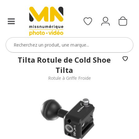
Sony
FX5
avec
le
code
FXVIDEO15
VOIR L'OFFRE
Tilta Rotule de Cold Shoe
Tilta
Rotule à Griffe Froide