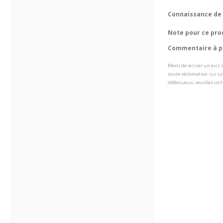
Connaissance de 
Note pour ce pro
Commentaire à pr
Merci de laisser un avis
toute réclamation sur un
défectueux, veuillez util