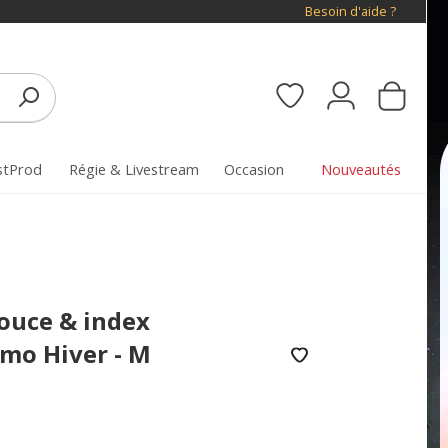
Besoin d'aide ?
stProd
Régie & Livestream
Occasion
Nouveautés
ouce & index
mo Hiver - M