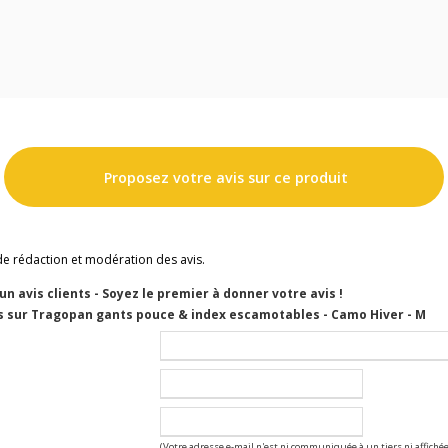
Proposez votre avis sur ce produit
de rédaction et modération des avis.
cun avis clients - Soyez le premier à donner votre avis !
s sur Tragopan gants pouce & index escamotables - Camo Hiver - M
(Votre adresse e-mail n'est ni communiquée à un tiers ni affichée