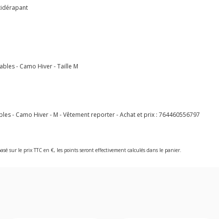
tidérapant
bles - Camo Hiver - Taille M
 - Camo Hiver - M - Vêtement reporter - Achat et prix :
764460556797
asé sur le prix TTC en €, les points seront effectivement calculés dans le panier.