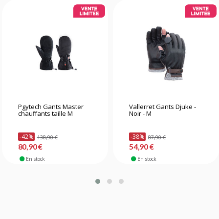
Pgytech Gants Master
Vallerret Gants Djuke -
chauffants taille M
Noir - M
-42%
-38%
138,90 €
87,90 €
80,90 €
54,90 €
En stock
En stock