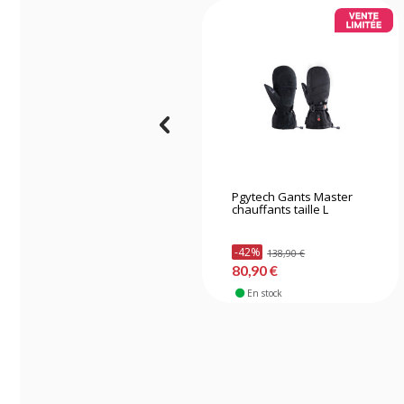
Pgytech Gants Master
chauffants taille L
-42%
138,90 €
80,90 €
En stock