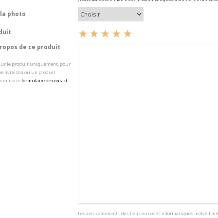
la photo
duit
opos de ce produit
 sur le produit uniquement, pour
e livraison ou un produit
iser notre
formulaire de contact
.
Les avis contenant : des liens ou codes informatiques malveillant