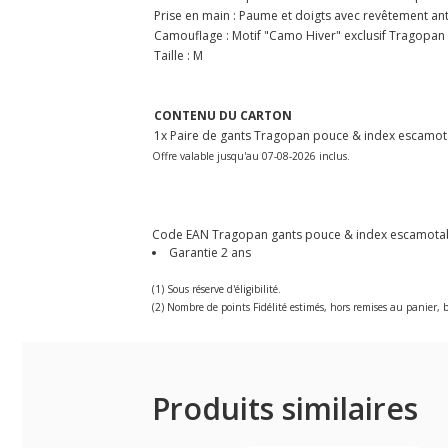
Prise en main : Paume et doigts avec revêtement an
Camouflage : Motif "Camo Hiver" exclusif Tragopan
Taille : M
CONTENU DU CARTON
1x Paire de gants Tragopan pouce & index escamota
Offre valable jusqu'au 07-08-2026 inclus.
Code EAN Tragopan gants pouce & index escamotables
Garantie 2 ans
(1) Sous réserve d'éligibilité.
(2) Nombre de points Fidélité estimés, hors remises au panier, b
Produits similaires