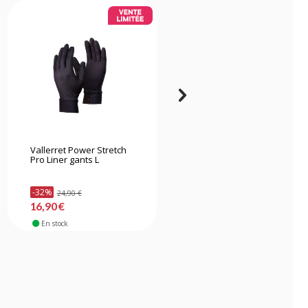
Vallerret Power Stretch
Tragopan gants fins
Pro Liner gants L
pouce & index coupés -
Camo - S/M
-32%
-23%
24,90 €
12,90 €
16,90 €
9,90 €
En stock
En stock