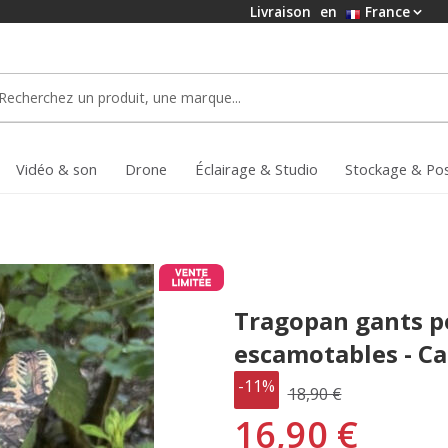
Livraison
en
France
Vidéo & son
Drone
Éclairage & Studio
Stockage & Po
Tragopan gants p
escamotables - Ca
-11%
18,90 €
16,90 €