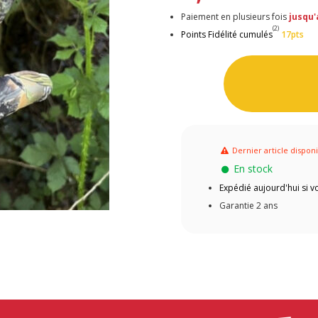
Paiement en plusieurs fois
jusqu'
(2)
Points Fidélité cumulés
17pts
Dernier article dispon
En stock
Expédié aujourd'hui si
Garantie 2 ans