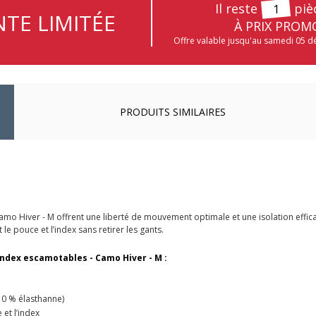
Il reste
piè
1
TE LIMITÉE
À PRIX PROM
Offre valable jusqu'au samedi 05 
PRODUITS SIMILAIRES
o Hiver - M offrent une liberté de mouvement optimale et une isolation effica
e pouce et l’index sans retirer les gants.
ndex escamotables - Camo Hiver - M :
10 % élasthanne)
et l’index