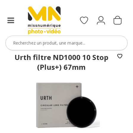
filtres
avec
le
code
ObjectifFiltre5
VOIR L'OFFRE
Urth filtre ND1000 10 Stop
(Plus+) 67mm