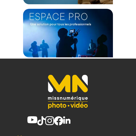
Garantie 2 ans
(1) Nombre de points Fidélité estimés, hors remises au panier, basé
sur le prix TTC en €, les points seront effectivement calculés dans le
panier.