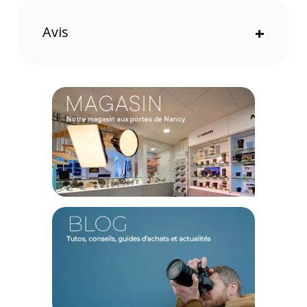
ensemble ou utiliser des bouchons à vis.
Avis
+
Une marque durable
Tous les emballages ont été redéfinis pour éliminer le
plastique, tout en utilisant des matériaux recyclés et en les
rendant recyclables.
Caractéristiques du filtre photo Urth filtre ND1000 10
stops (Plus+) 67 mm :
GÉNÉRAL
Taille du filtre : 67 mm
Matériaux : Verre allemand B270 SCHOTT
CONTENU DU CARTON
1 x Urth filtre ND1000 10 stops (Plus+) 67 mm
1 x Lingette de nettoyage
1 x Boitier de protection
Offre valable jusqu'au 09-08-2026 inclus.
Code EAN Urth filtre ND1000 10 Stop (Plus+) 67mm - Filtre
photo - Achat et prix :
9354842005527