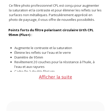
Ce filtre photo professionnel CPL est conçu pour augmenter
la saturation et la contraste et pour éliminer les reflets sur les
surfaces non métalliques. Particulièrement apprécié en
photo de paysage, il vous offre de nouvelles possibilités.
Points forts du filtre polarisant circulaire Urth CPL
95mm (Plus+) :
Augmente le contraste et la saturation
Élimine les reflets sur l'eau et le verre
Diamètre de 95mm
Revêtement 20 couches pour la résistance à l'huile, à
l'eau et aux rayures
Cadre fin à double filetage
Afficher la suite
Protection de l'environnement
Utilisation
Ce filtre est un précieux atout pour la photo de paysage. En
améliorant le contraste et la saturation, les couleurs sont
vivifiées. De plus, les reflets sont éliminés sur les surfaces
non métalliques telles que l'eau ou le verre. C'est 99,9% de la