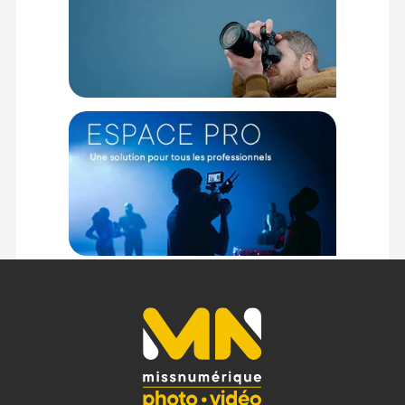
Type : Polarisant circulaire
Revêtement : 20 couches
Verre : B270 Schott
Densité : 0,4 (1.3 stops)
PHYSIQUE
Taille de filtre : 95mm
CONTENU DU CARTON :
1x Filtre Urth CPL Plus+ 95mm
1x Chiffon de nettoyage
1x Boîtier de protection
Offre valable jusqu'au 08-08-2026 inclus.
Code EAN Urth filtre polarisant circulaire (CPL) 95mm (Plus+) -
filtre photo - Achat et prix :
9354842004452
Garantie 2 ans
(1) Offre valable jusqu'au 31 Décembre 2030 à partir de 49 euros
d'achat, sur la base d'une expédition Chronopost 24H vers un point
relais situé en France continentale uniquement, valable uniquement