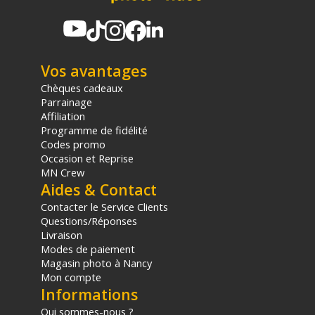
sur les produits de moins de 1m et moins de 20Kg.
(2) Sous réserve d'éligibilité.
(3) Nombre de points Fidélité estimés, hors remises au panier, basé
sur le prix TTC en €, les points seront effectivement calculés dans le
panier.
Vos avantages
Chèques cadeaux
Parrainage
Affiliation
Programme de fidélité
Codes promo
Occasion et Reprise
MN Crew
Aides & Contact
Contacter le Service Clients
Questions/Réponses
Livraison
Modes de paiement
Magasin photo à Nancy
Mon compte
Informations
Qui sommes-nous ?