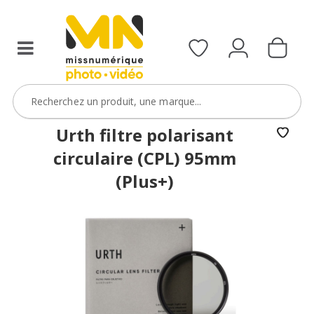
filtres
avec
le
code
ObjectifFiltre5
VOIR L'OFFRE
Urth filtre polarisant
circulaire (CPL) 95mm
(Plus+)