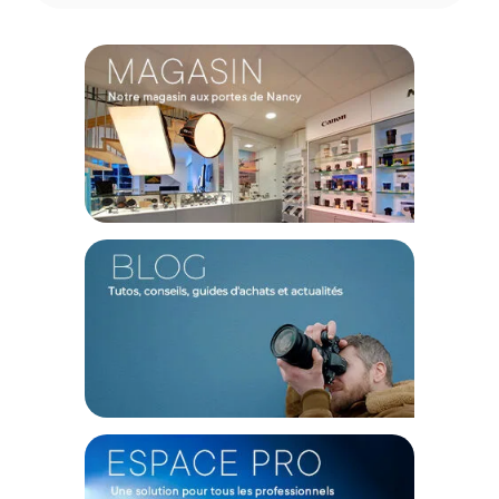
35mm et 120 : maintiennent les films à plat pour une qualité
optimale. Duster : brosse antistatique pour nettoyer les films
sans les abîmer. Miroir de nivellement : assure un alignement
parfait pour des résultats précis.
Masques pour films 120 : un contraste optimisé
Les masques inclus (formats 6x4.5, 6x6 et 6x7) minimisent la
lumière parasite lors de la numérisation de formats plus
petits, améliorant ainsi le contraste, particulièrement pour les
objectifs plus anciens.
Caractéristiques du Valoi 360 Kit Scanner Professional :
Compatibilité : Système Valoi 360
Stabilsation : Oui
Mode lumineux Cinestill CS-LITE : 3
Indice CRI : 95+
Base avec pieds ajustables : Oui
Supports pour films : 35mm et 120
Formats Masques : 6x4.5/6x6/6x7
CONTENU DU CARTON