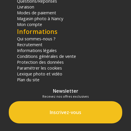
Questions/Réponses
Adaptateur secteur compatible (vendu séparément): Foton
Livraison
SMF Power Adapter
Modes de paiement
Magasin photo à Nancy
Fonctionnalités :
Mon compte
Peaking
Informations
Pixel-par-pixel
Réglage de la température de couleur
Qui sommes-nous ?
Réglage de la tonalité
Recrutement
Réglage du contraste
Informations légales
Adaptateur de griffe porte-accessoires permettant une
Conditions générales de vente
rotation à 180° et une inclinaison à 90°
Protection des données
Paramétrer les cookies
Lexique photo et vidéo
Autres :
Plan du site
Montage : Fixation facile sur caméra via la griffe porte-
accessoires incluse
Newsletter
Garantie : 2 ans
Recevez nos offres exclusives
CONTENU DU CARTON :
1 x Moniteur Viltrox DC-70II
Inscrivez-vous
1 x Pare-soleil
2 x Adaptateurs de griffe porte-accessoires
1 x Câble HDMI