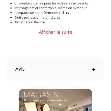
Un moniteur pensé pour les vidéastes exigeants
Affichage net et confortable, même en extérieur
Compatibilité et performance Full HD
Outils professionnels intégrés
Alimentation flexible
Afficher la suite
Conçu pour répondre aux exigences des vidéastes
professionnels
Offrez-vous un contrôle précis de vos tournages grâce au
Viltrox DC-70II, un moniteur HDMI 7" compact, performant et
taillé pour les conditions réelles de tournage. Voici pourquoi il
deviendra vite indispensable à votre setup.
Avis
+
Affichage clair et confortable, même en plein soleil
L’écran LCD IPS de 7 pouces avec une résolution de 1024 x
600 offre une image claire, précise et fidèle aux couleurs,
parfaitement lisible même en plein jour, tandis que le pare-
soleil inclus améliore le confort de visionnage dans toutes les
conditions de lumière.
Haute compatibilité et qualité Full HD optimale