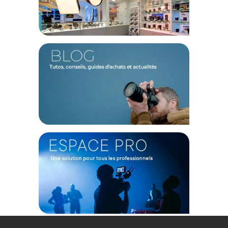
Compatible avec la majorité des caméras grâce à son entrée
HDMI pleine taille et son entrée AV, le Viltrox DC-70II prend en
charge la vidéo jusqu’en 1080p en HD et SD, tout en
permettant une transmission sans perte vers un second
moniteur ou enregistreur via sa sortie HDMI en boucle.
Fonctionnalités avancées pour un contrôle précis de
l’image
Grâce à ses outils professionnels intégrés comme le peaking
pour une mise au point manuelle précise, le zoom pixel-à-
pixel pour inspecter chaque détail, des réglages d’image
personnalisables (luminosité, contraste, température des
couleurs, ton), et la surveillance audio via haut-parleur ou
prise casque 3,5 mm, le Viltrox DC-70II assure un contrôle
total de votre tournage.
Options d’alimentation pratiques et adaptables
Le Viltrox DC-70II offre une grande flexibilité d’alimentation
avec sa plaque de batterie L-series intégrée, compatible avec
les batteries Sony NP-F (vendues séparément), un port
d’alimentation secteur pour une utilisation prolongée
(adaptateur non inclus), et un port mini-USB pour les mises à
jour du firmware et l’évolution du moniteur.