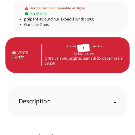
Dernier article disponible en ligne
En stock
préparé aujourd'hui,
expédié lundi 10/08
Garantie 2 ans
Il reste
pièce(s)
1
VENTE
À PRIX PROMO
LIMITÉE
Offre valable jusqu'au samedi 05 décembre à
23h59
Description
-