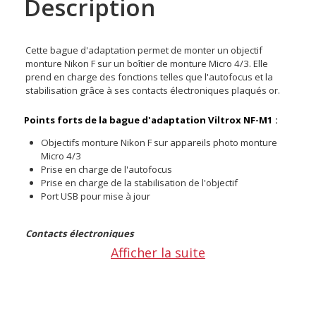
Description
Cette bague d'adaptation permet de monter un objectif
monture Nikon F sur un boîtier de monture Micro 4/3. Elle
prend en charge des fonctions telles que l'autofocus et la
stabilisation grâce à ses contacts électroniques plaqués or.
Points forts de la bague d'adaptation Viltrox NF-M1 :
Objectifs monture Nikon F sur appareils photo monture
Micro 4/3
Prise en charge de l'autofocus
Prise en charge de la stabilisation de l'objectif
Port USB pour mise à jour
Contacts électroniques
Cette bague d'adaptation Viltrox NF-M1 a des contacts
Afficher la suite
électroniques plaqués or. Elle offre un contrôle précis de
l'ouverture. L'autofocus est disponible en mode AF, AF-S, AF-P
et AF-I. Vous pouvez aussi sélectionner la mise au point
manuelle via le commutateur AF/MF. La bague est compatible
avec la technologie de stabilisation VR des objectifs Nikon. Un