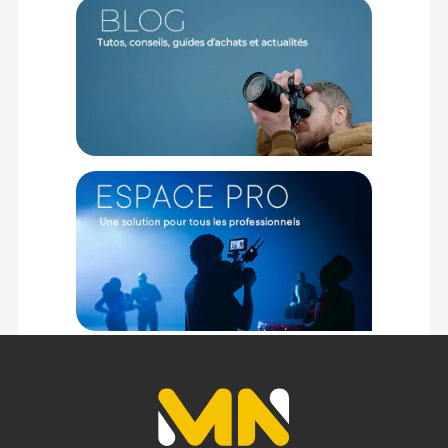
1x Carte de garantie
1x Manuel d'instructions
Offre valable jusqu'au 08-08-2026 inclus.
Code EAN Bague d'adaptation autofocus Viltrox NF-M1 :
6953400300420
Garantie 2 ans
(1) Offre valable jusqu'au 31 Décembre 2030 à partir de 49 euros
d'achat, sur la base d'une expédition Chronopost 24H vers un point
relais situé en France continentale uniquement, valable uniquement
sur les produits de moins de 1m et moins de 20Kg.
(2) Sous réserve d'éligibilité.
(3) Nombre de points Fidélité estimés, hors remises au panier, basé
sur le prix TTC en €, les points seront effectivement calculés dans le
panier.