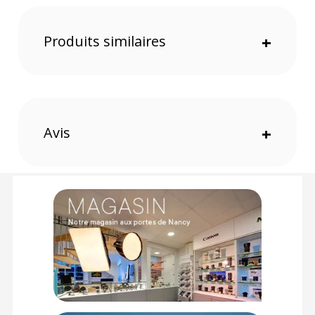
pas de vis sur la base permet l'installation sur un trépied.
Aussi, le port USB servira à la mise à jour.
Produits similaires
+
Caractéristiques de la bague d'adaptation Viltrox NF-
M1 :
COMPATIBILITE
Appareil photo : Monture micro 4/3
Objectif : Monture Nikon F
Avis
+
PRATIQUE
Autofocus : Oui
Commutateur AF/MF : Oui
PHYSIQUE
Dimensions : 78 x 66mm
Poids : 126 grammes
CONTENU DU CARTON :
1x Bague d'adaptation
1x Bouchon de protection avant
1x Bouchon de protection arrière