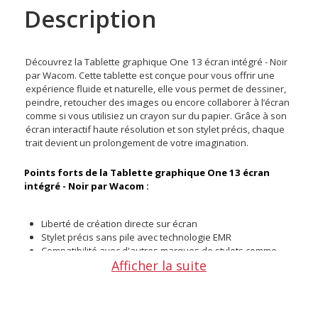
Description
Découvrez la Tablette graphique One 13 écran intégré - Noir
par Wacom. Cette tablette est conçue pour vous offrir une
expérience fluide et naturelle, elle vous permet de dessiner,
peindre, retoucher des images ou encore collaborer à l’écran
comme si vous utilisiez un crayon sur du papier. Grâce à son
écran interactif haute résolution et son stylet précis, chaque
trait devient un prolongement de votre imagination.
Points forts de la Tablette graphique One 13 écran
intégré - Noir par Wacom :
Liberté de création directe sur écran
Stylet précis sans pile avec technologie EMR
Compatibilité avec d'autres marques de stylets comme
Afficher la suite
LAMY ou Staedtler
Écran haute résolution avec finition mate anti-reflets
Sensation naturelle comme sur du papier
Installation facile sur PC ou smartphone Android
Utilisable comme second écran