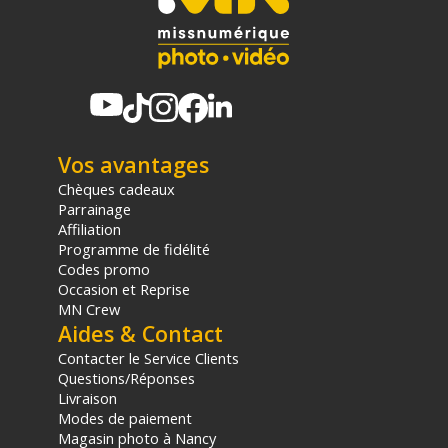
Type de tablette graphique : Tablette graphique avec écran
Caractéristiques de l'écran : 1920 x 1080 pixels 33,8 cm,
Tactile
Surface active : 13,3 "
Stylet : Sensible à la pression et à l’inclinaison, sans fil et sans
pile
Vos avantages
PHYSIQUE
Longueur : 47 cm
Chèques cadeaux
Largeur : 39 cm
Parrainage
Profondeur : 1,2 cm
Affiliation
Hauteur : 10 cm
Programme de fidélité
Poids : 3780 g
Codes promo
Occasion et Reprise
MN Crew
Aides & Contact
CONTENU DU CARTON
1x Tablette graphique One 13 écran intégré
Contacter le Service Clients
1x Stylet
Questions/Réponses
Livraison
Offre valable jusqu'au 07-08-2026 inclus.
Modes de paiement
Magasin photo à Nancy