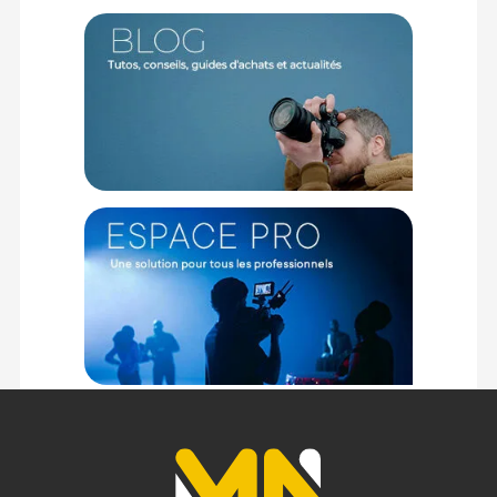
utilisation plus quotidienne : prise de notes, navigation web,
réseaux sociaux, et bien plus encore.
Un écosystème enrichi
En plus du matériel, Wacom offre des logiciels de création,
des tutoriels et un accès à une communauté dynamique.
L’accompagnement proposé permet à chacun, débutant
comme expert, de progresser rapidement dans ses projets.
Caractéristiques de la Tablette graphique One 13 écran
intégré - Noir par Wacom :
GENERAL
Modèle : Tablette graphique One 13 écran intégré - Noir
Marque : Wacom
Référence : DTH134W0B
TECHNIQUE
Nombre de boutons : 2 (affectation individuelle de chaque
bouton)
Compatibilité plateforme : PC, Mac
Types de connexion : Avec fil