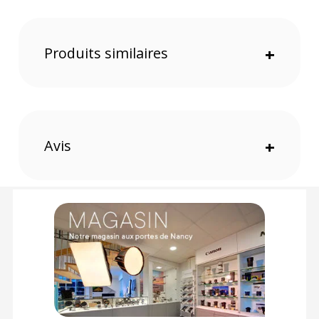
Inclus des logiciels et des tutoriels
Accès à une communauté d’utilisateurs active
Produits similaires
+
Une expérience de dessin incomparable
Avec la tablette One, l’interaction entre l’utilisateur et l’écran
devient instinctive. Le stylet sans pile réagit avec fluidité,
sans latence perceptible, offrant une sensation similaire à
celle du dessin traditionnel. Sa surface anti-reflet réduit la
fatigue visuelle et permet un travail prolongé sans gêne.
Avis
+
Une connectivité simplifiée pour une mise en route
rapide
La tablette One est compatible avec les ordinateurs et les
smartphones Android. Son installation se fait en quelques
minutes seulement, ce qui permet de commencer à créer
immédiatement. Elle peut également servir de second écran,
élargissant ainsi votre espace de travail mobile.
Pensée pour les créateurs, idéale pour tous
Cette tablette s’adresse aux artistes numériques, designers,
étudiants et professionnels qui souhaitent bénéficier d’un
outil polyvalent. Elle est également parfaite pour une