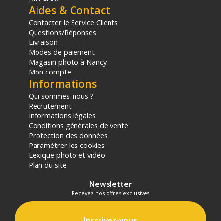
1x Étui pour carte mémoire Jaune Dallol par Wandrd
Aides & Contact
Contacter le Service Clients
Questions/Réponses
Livraison
Modes de paiement
Magasin photo à Nancy
Mon compte
Informations
Offre valable jusqu'au 07-08-2026 inclus.
Qui sommes-nous ?
Recrutement
Informations légales
Code EAN Wandrd Etui Carte Mémoire Dallol Jaune - Étui pour
Conditions générales de vente
carte mémoire - Achat et prix :
850054896803
Protection des données
Garantie 2 ans
Paramétrer les cookies
Lexique photo et vidéo
(1) Sous réserve d'éligibilité.
Plan du site
(2) Nombre de points Fidélité estimés, hors remises au panier, basé
sur le prix TTC en €, les points seront effectivement calculés dans le
Newsletter
panier.
Recevez nos offres exclusives
Inscrivez-vous