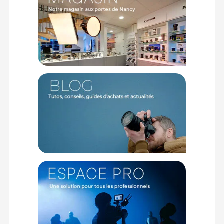
assurent également une protection accrue contre les chocs
et les éléments extérieurs.
Matériau résistant aux intempéries
Fabriqué avec des matériaux résistants aux intempéries, cet
étui protège vos appareils électroniques contre l'humidité, la
poussière et les conditions climatiques difficiles. Il est donc
parfaitement adapté aux environnements extérieurs, offrant
une sécurité supplémentaire lors de vos aventures.
Rangement du cordon
L'intérieur de l'étui comprend une petite boucle prévue pour
organiser et maintenir les câbles en place. Ce rangement
pratique évite que vos câbles ne s'emmêlent et les garde
accessibles en tout temps.
Boucle de sangle
Pour faciliter le transport, l'étui est équipé d'une boucle de
sangle extérieure. Vous pouvez ainsi l'attacher facilement à
un sac, une ceinture ou une sangle, vous permettant d'y
accéder rapidement sans avoir à fouiller dans vos affaires.