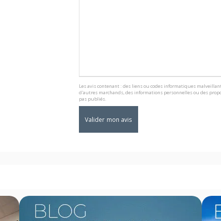
Les avis contenant : des liens ou codes informatiques malveillant
d'autres marchands, des informations personnelles ou des propo
pas publiés.