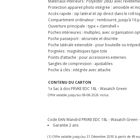
Matériaux intérieurs : Polyester 280D avec revêtem
Protection appareil photo intégrée : amovible et m
Accès rapide : zip latéral et zip direct dans le roll-to
Compartiment ordinateur : rembourré, jusqu’à 16 
Ouverture principale : type « clamshell »
Poches intérieures : multiples, avec organisation op
Poche passeport : sécurisée et discrète
Poche latérale extensible : pour bouteille ou trépie
Poignées : magnétiques type tote
Points d’attache : pour accessoires externes
Sangles de compression : ajustables
Poche à clés : intégrée avec attache
CONTENU DU CARTON
1x Sac à dos PRVKE EDC 18L - Wasatch Green
Offre valable jusqu'au 08-08-2026 inclus.
Code EAN Wandrd PRVKE EDC 18L - Wasatch Green - Sa
Garantie 2 ans
(1) Offre valable jusqu'au 31 Décembre 2030 à partir de 49 eu