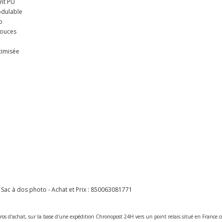
ent PU
odulable
p
pouces
timisée
d
c à dos photo - Achat et Prix :
850063081771
ros d'achat, sur la base d'une expédition Chronopost 24H vers un point relais situé en Franc