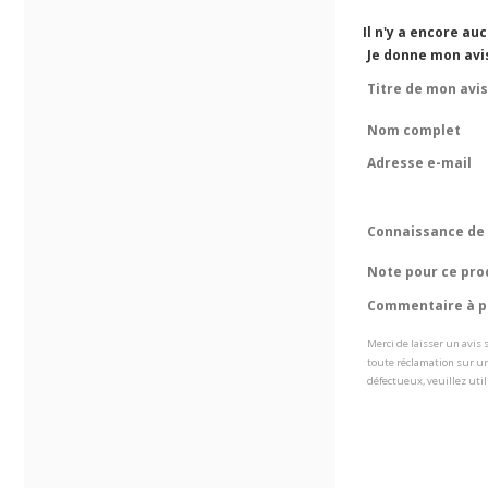
Il n'y a encore au
Je donne mon avi
Titre de mon avis
Nom complet
Adresse e-mail
Connaissance de 
Note pour ce pro
Commentaire à pr
Merci de laisser un avis
toute réclamation sur un
défectueux, veuillez util