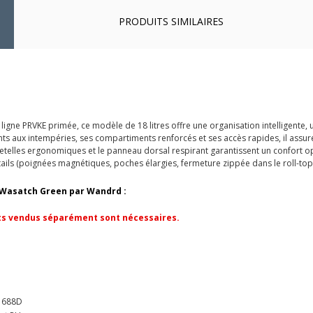
PRODUITS SIMILAIRES
 ligne PRVKE primée, ce modèle de 18 litres offre une organisation intelligente
nts aux intempéries, ses compartiments renforcés et ses accès rapides, il assure
retelles ergonomiques et le panneau dorsal respirant garantissent un confort 
ils (poignées magnétiques, poches élargies, fermeture zippée dans le roll-top) r
- Wasatch Green par Wandrd :
rts vendus séparément sont nécessaires.
 1688D