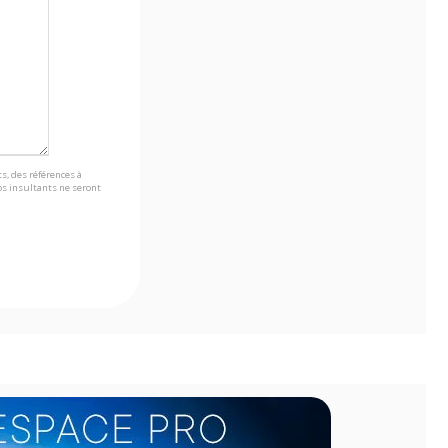
s, des références à
s insultants ne seront