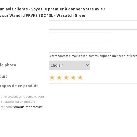
cun avis clients - Soyez le premier à donner votre avis !
s sur Wandrd PRVKE EDC 18L - Wasatch Green
(Votre adresse e-mail n'est ni communiquée à un tiers ni affichée
la photo
duit
opos de ce produit
 sur le produit uniquement, pour
e livraison ou un produit
iser notre
formulaire de contact
.