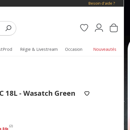
Besoin d'aide ?
stProd
Régie & Livestream
Occasion
Nouveautés
 18L - Wasatch Green
(2)
a 84x