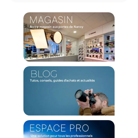
Points d’attache : pour accessoires externes
Sangles de compression : ajustables
Poche à clés : intégrée avec attache
CONTENU DU CARTON
1x Sac à dos PRVKE 15L avec Photo Bundle - Yuma Tan
Offre valable jusqu'au 07-08-2026 inclus.
Code EAN Wandrd PRVKE V4 15L - Yuma Tan Photo Bundle -
Sac à dos photo - Achat et Prix :
850071051858
Garantie 2 ans
(1) Offre valable jusqu'au 31 Décembre 2030 à partir de 49 euros
d'achat, sur la base d'une expédition Chronopost 24H vers un point
relais situé en France continentale uniquement, valable uniquement
sur les produits de moins de 1m et moins de 20Kg.
(2) Sous réserve d'éligibilité.
(3) Nombre de points Fidélité estimés, hors remises au panier, basé
sur le prix TTC en €, les points seront effectivement calculés dans le
panier.