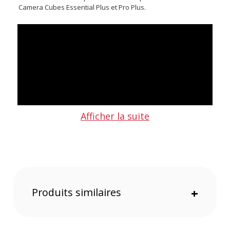
Camera Cubes Essential Plus et Pro Plus.
Afficher la suite
Caractéristiques du Wandrd PRVKE V4 31L - Aegean Blue
Photo Bundle :
Couleur : Aegean Blue
Compatibilité : Camera Cubes Essential Plus et Pro Plus
Produits similaires
+
Accès : Latéral rapide, Zippé au roll-top
Poches : Extensible pour bouteille d’eau ou trépied, poche
sécurisée pour passeport, poche pour clé, pochettes de
rangement avec rembourrage, pochette pour ordinateur