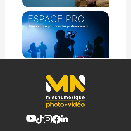
(1) Offre valable jusqu'au 31 Décembre 2030 à partir de 49 euros
d'achat, sur la base d'une expédition Chronopost 24H vers un point
relais situé en France continentale uniquement, valable uniquement
sur les produits de moins de 1m et moins de 20Kg.
(2) Sous réserve d'éligibilité.
(3) Nombre de points Fidélité estimés, hors remises au panier, basé
sur le prix TTC en €, les points seront effectivement calculés dans le
panier.