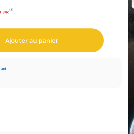
(2)
a 84x
Ajouter au panier
cant