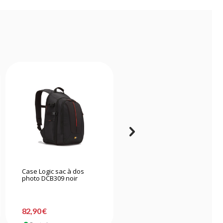
Case Logic sac à dos
Shimoda Urban Explore
photo DCB309 noir
25 Boa
82,90 €
282,90 €