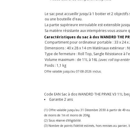
Le sac peut accueillir jusqu'à 1 boitier et 2 object
ou une bouteille d'eau.
La partie supérieure enroulable est extensible jus
Sa matière résistante aux intempéries vous assure q
Caractéristiques du sac à dos WANDRD THE PR
Compartiment pour ordinateur portable : 33 x 24 x 
Dimensions : 40 x 28 x 14 cm Matériaux extérieur : 
Type de fermeture : Roll Top, Sangle Résistance à l'e
Volume maximum : de 11L à 16L
(avec roll top entiè
Poids : 1,1 kg
Offre valable jusqu'au 07-08-2026 inclus.
Code EAN Sac à dos WANDRD THE PRVKE V3 11L bei
Garantie 2 ans
(1) Offre valable jusqu'au 31 Décembre 2030 à partir de 49 eu
de moins de 1m et moins de 20Kg.
(2) Sous réserve d'éligibilité.
(3) Nombre de points Fidélité estimés, hors remises au panier, b