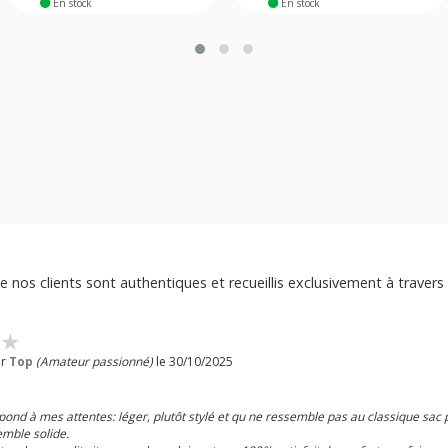
En stock
En stock
e nos clients sont authentiques et recueillis exclusivement à travers 
ar
Top
(Amateur passionné)
le 30/10/2025
pond à mes attentes: léger, plutôt stylé et qu ne ressemble pas au classique sac 
emble solide.