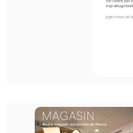
Par contre pas ét
trop désagréable
Jugez-vous cet a