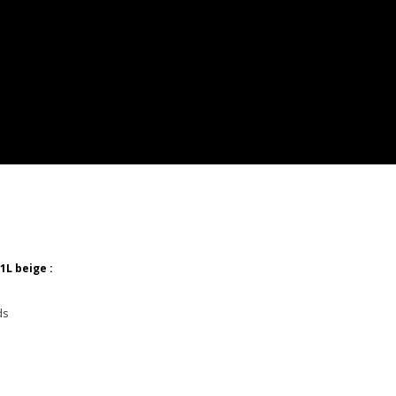
1L beige :
ds