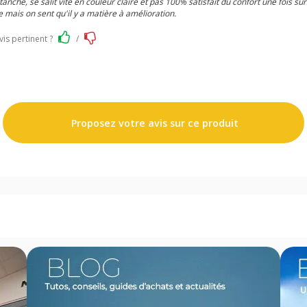
anche, se salit vite en couleur claire et pas 100% satisfait du confort une fois sur
 mais on sent qu'il y a matière à amélioration.
vis pertinent ?
/
Proposez votre avis sur ce produit