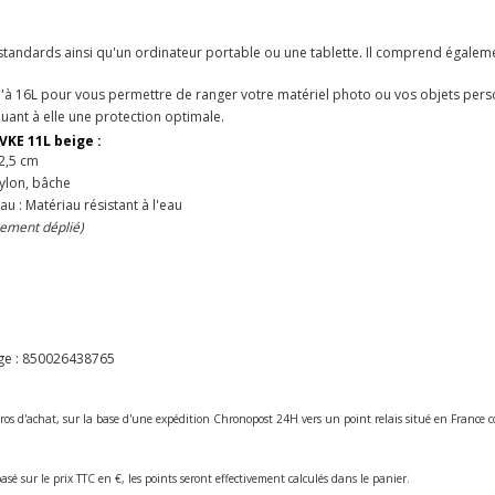
ifs standards ainsi qu'un ordinateur portable ou une tablette. Il comprend égalem
qu'à 16L pour vous permettre de ranger votre matériel photo ou vos objets pers
uant à elle une protection optimale.
VKE 11L beige :
2,5 cm
Nylon, bâche
au : Matériau résistant à l'eau
rement déplié)
ge :
850026438765
ros d'achat, sur la base d'une expédition Chronopost 24H vers un point relais situé en Franc
asé sur le prix TTC en €, les points seront effectivement calculés dans le panier.