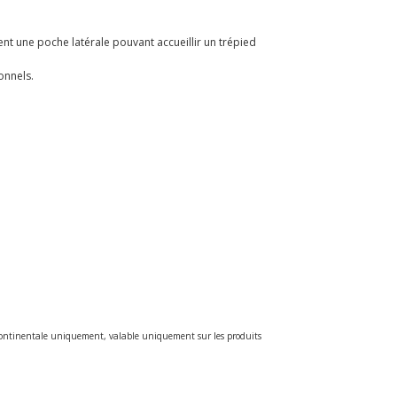
ent une poche latérale pouvant accueillir un trépied
onnels.
e continentale uniquement, valable uniquement sur les produits