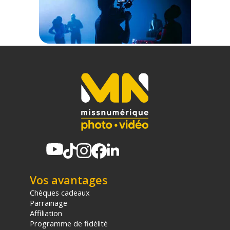
garantissant un espace de travail totalement dégagé.
Sécurité matérielle et ergonomie repensée
Manipuler une girafe lourdement chargée s'avère souvent
périlleux, notamment lorsque vous travaillez seul sur une
séance. Westcott a brillamment résolu cette contrainte
physique en intégrant une goupille de verrouillage en acier
qui bloque fermement le bras à 90 degrés. Ce système
ingénieux empêche l'ensemble de basculer violemment vers
le haut lorsque vous retirez votre flash. Le système de
contrepoids coulissant, associé à un sac lestable généreux
fourni dans le kit, vous permet d'équilibrer finement votre
montage photographique jusqu'à 6,8 kg, garantissant une
stabilité inébranlable sur vos pieds C-Stand.
Caractéristiques du bras d'extension Westcott Easy
Boom 28" :
Vos avantages
PERFORMANCES
Chèques cadeaux
Capacité de charge maximale : 6,8 kg
Parrainage
Portée totale depuis la fixation : 114 cm
Affiliation
Longueur de l'extension incluse : 71 cm
Programme de fidélité