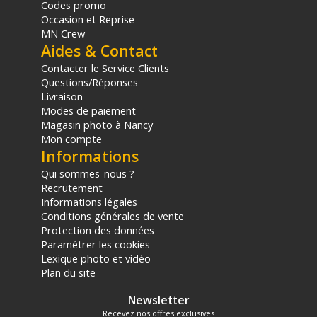
Rotation de l'angle d'éclairage : 360 degrés
Codes promo
Occasion et Reprise
MN Crew
CONCEPTION
Aides & Contact
Matériaux : Aluminium, acier, laiton, plastique et nylon
Fixation vers la source lumineuse (mâle) : Broche de 5/8
Contacter le Service Clients
pouce
Questions/Réponses
Fixation vers le trépied (femelle) : Récepteur de 5/8 pouce
Livraison
Mécanisme d'équilibrage : Contrepoids coulissant
Modes de paiement
Sécurité intégrée : Goupille de verrouillage et câble de
Magasin photo à Nancy
retenue
Mon compte
Informations
PHYSIQUE
Qui sommes-nous ?
Longueur totale plié : Env. 99 cm
Recrutement
Poids de l'équipement complet : Env. 8,2 kg
Informations légales
Poids du bras seul : Env. 5 kg
Conditions générales de vente
Protection des données
CONTENU DU CARTON
Paramétrer les cookies
1x Bras principal Westcott Easy Boom
Lexique photo et vidéo
1x Extension de bras 71 cm
Plan du site
1x Support pour plaque de poids
1x Pince pour plaque de poids
Newsletter
1x Sac de lestage remplissable
Recevez nos offres exclusives