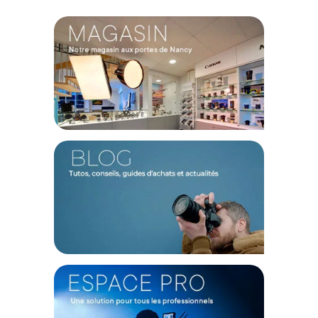
Ajuster la hauteur de votre source lumineuse sans dérégler
son inclinaison est désormais une réalité sur le plateau. Ce
bras télescopique intègre des roulements en laiton de très
haute qualité qui offrent un mouvement d'une douceur
incomparable lors de vos manipulations quotidiennes. La
présence d'une molette de rotation à 360 degrés vous
permet d'orienter vos imposantes boîtes à lumière ou vos
parapluies géants de 7 pieds avec une précision chirurgicale.
Une fois la hauteur désirée atteinte, l'angle de votre torche
flash reste immuable par rapport à votre sujet, vous faisant
gagner un temps de production précieux lors de vos
shootings professionnels.
Portée optimisée pour les configurations complexes
Éloignez définitivement l'ombre de vos trépieds de vos
arrière-plans grâce à l'intégration d'une extension de 71 cm.
Cette longueur supplémentaire porte l'envergure utile depuis
la fixation à 114 cm, vous offrant un dégagement confortable
pour placer votre lumière en position de douche au-dessus
d'un modèle ou d'une table dédiée au packshot. Cette
envergure est particulièrement adaptée aux portraits
sophistiqués, à la photographie de mode ou aux tournages
vidéo nécessitant une source lumineuse déportée