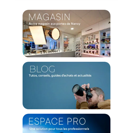
Léger et facile à transporter
Compacts et démontables, ils se rangent facilement dans un
sac de transport, idéals pour les déplacements ou les
configurations mobiles.
Caractéristiques des Barndoors Westcott Ice Light 3 à 2
volets :
Type : coupe-flux à 2 volets
Compatibilité : montage propriétaire pour Westcott Ice Light 3
Matériaux : plastique
Dimensions : 40,64 x 11 x 0,81 cm
Poids : 318 g
CONTENU DU CARTON
2 x Westcott Ice Light 3 volets coupe-flux
Offre valable jusqu'au 07-08-2026 inclus.
Code EAN Westcott Ice Light 3 Barndoors 2 volets - Achat et
prix :
810164330802