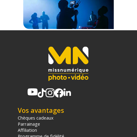
Garantie 2 ans
(1) Sous réserve d'éligibilité.
(2) Nombre de points Fidélité estimés, hors remises au panier, basé
sur le prix TTC en €, les points seront effectivement calculés dans le
panier.
Vos avantages
Chèques cadeaux
Parrainage
Affiliation
Programme de fidélité