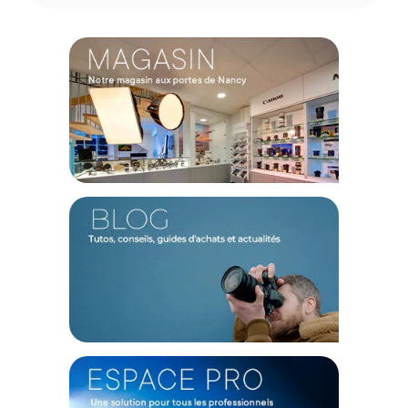
Le port USB-C prend en charge la charge lente (trickle
charging) pendant l’utilisation et peut également servir à
recharger d’autres appareils sur le plateau.
Montage simple et rapide
Grâce à son pas de vis standard 1/4"-20, le grip se fixe
facilement sur de nombreux supports, trépieds ou
accessoires compatibles.
Caractéristiques de la Batterie Grip Westcott Ice Light
3 :
Autonomie : 1,5 à 3 heures
Temps de recharge : 2 heures
Type de batterie : lithium-ion
Capacité : 5000 mAh / 37 Wh
Température de fonctionnement : -10 à 55°C
Type de fixation : 1/4"-20
Dimensions : 17,81 x 4,45 x 3,99 cm
Poids : 295 g
CONTENU DU CARTON