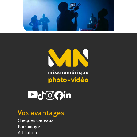
1 x Grip batterie Westcott Ice Light 3
1 x Câble USB-C
Offre valable jusqu'au 07-08-2026 inclus.
Code EAN Westcott Ice Light 3 Batterie Grip - Alimentation -
Achat et prix :
810164330536
Garantie 2 ans
(1) Offre valable jusqu'au 31 Décembre 2030 à partir de 49 euros
d'achat, sur la base d'une expédition Chronopost 24H vers un point
relais situé en France continentale uniquement, valable uniquement
sur les produits de moins de 1m et moins de 20Kg.
(2) Nombre de points Fidélité estimés, hors remises au panier, basé
sur le prix TTC en €, les points seront effectivement calculés dans le
panier.
Vos avantages
Chèques cadeaux
Parrainage
Affiliation