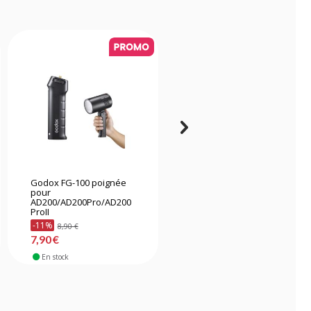
Godox FG-100 poignée
Caruba sac de sable
pour
double Pro Orange -
AD200/AD200Pro/AD200
Large
ProII
-11%
8,90 €
10,90 €
7,90 €
En stock
En stock