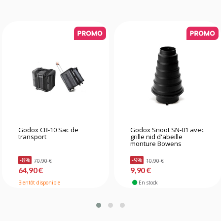
Godox CB-10 Sac de
Godox Snoot SN-01 avec
transport
grille nid d'abeille
monture Bowens
-8%
-9%
70,90 €
10,90 €
64,90 €
9,90 €
Bientôt disponible
En stock