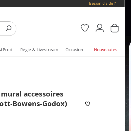
Besoin d'aide ?
stProd
Régie & Livestream
Occasion
Nouveautés
 mural accessoires
cott-Bowens-Godox)