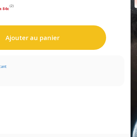
(2)
a 84x
Ajouter au panier
cant