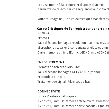
Le F2 se monte à la ceinture et dispose d'un microp
permettre de ré-écouter vos séquences audio fraic
Votre tournage fini, il ne vous reste qu'à transférer 
Caractéristiques de l'enregistreur de terrain 
GENERAL
Pistes : 1
Taux d'échantillonnage / résolution max. : 48 kHz / 3
Microphone : Lavalier à condensateur électret omni
Carte mémoire : microSD, microSDHC, microSDXC (j
ENREGISTREMENT
Formats de fichiers audio : BWF
Taux d'échantillonnage : 44,1 / 48 kHz (mono)
Profondeur : 32 bits
Traitement de signal : Filtre coupe-bas
CONNECTIVITE
Entrées/Sorties analogiques :
1 x 1/8"/ 3,5 mm TRS femelle entrée micro asymétriq
1 x 1/8"/ 3,5 mm TRS femelle sortie casque / ligne as