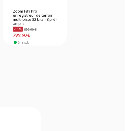
Zoom F8n Pro
Zoom H5 Studio
enregistreur de terrain
multi-piste 32 bits - 8 pré-
amplis
-11%
899,90 €
379,90 €
799,90 €
En stock
En stock