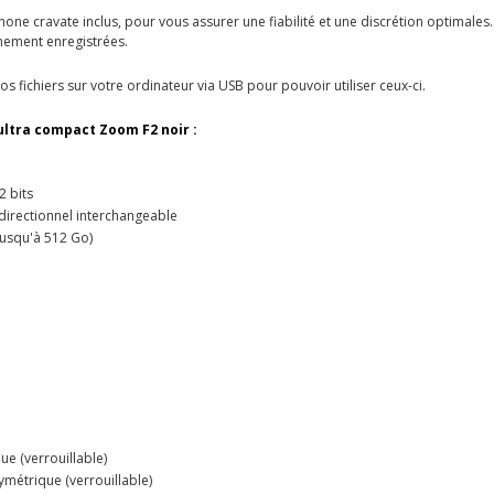
hone cravate inclus, pour vous assurer une fiabilité et une discrétion optimale
hement enregistrées.
vos fichiers sur votre ordinateur via USB pour pouvoir utiliser ceux-ci.
ultra compact Zoom F2 noir :
2 bits
directionnel interchangeable
usqu'à 512 Go)
ue (verrouillable)
ymétrique (verrouillable)