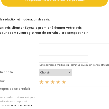
de rédaction et modération des avis.
cun avis clients - Soyez le premier à donner votre avis !
s sur Zoom F2 enregistreur de terrain ultra compact noir
(Votre adresse e-mail n'est ni communiquée à un tiers ni affichée
la photo
duit
opos de ce produit
 sur le produit uniquement, pour
e livraison ou un produit
iser notre
formulaire de contact
.