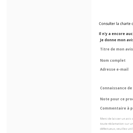
Consulter la charte 
Il n'y a encore au
Je donne mon avi
Titre de mon avis
Nom complet
Adresse e-mail
Connaissance de 
Note pour ce pro
Commentaire à pr
Merci de laisser un avis
toute réclamation sur un
défectueux, veuillez util