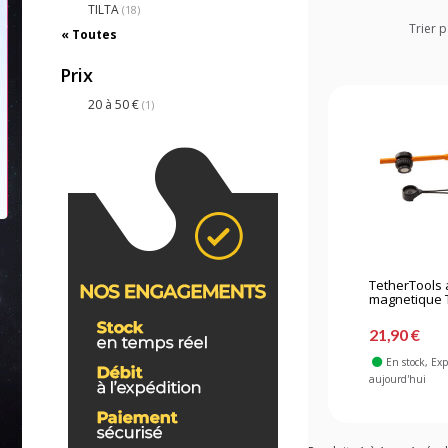
TILTA
(18)
Trier p
« Toutes
Prix
20 à 50 €
(1)
TetherTools 
magnetique T
21,90 €
En stock
, Ex
aujourd'hui