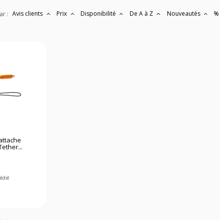
Avis clients
Prix
Disponibilité
De A à Z
Nouveautés
%
ar :
attache
ether...
pédié