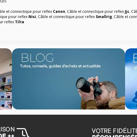
tats
ble et connectique pour reflex
Canon
,
Câble et connectique pour reflex
Jjc
,
Câb
ique pour reflex
Nisi
,
Câble et connectique pour reflex
Smallrig
,
Câble et con
ur reflex
Tilta