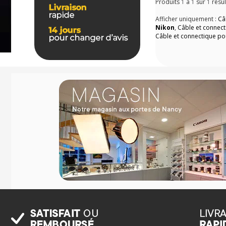
Produits
1
à
1
sur
1
résul
Afficher uniquement :
Câ
Nikon
,
Câble et connect
Câble et connectique po