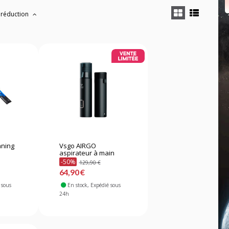
 réduction
aning
Vsgo AIRGO
aspirateur à main
-50%
129,90 €
64,90 €
 sous
En stock
, Expédié sous
24h