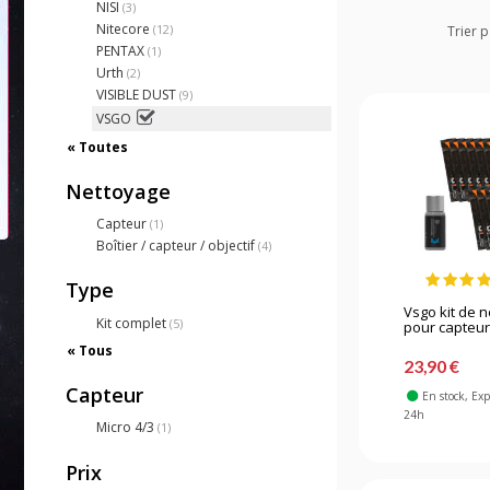
NISI
(3)
Nitecore
(12)
Trier p
PENTAX
(1)
Urth
(2)
VISIBLE DUST
(9)
VSGO
« Toutes
Nettoyage
Capteur
(1)
Boîtier / capteur / objectif
(4)
Type
Vsgo kit de 
Kit complet
(5)
pour capteur 
« Tous
23,90 €
Capteur
En stock
, Ex
24h
Micro 4/3
(1)
Prix