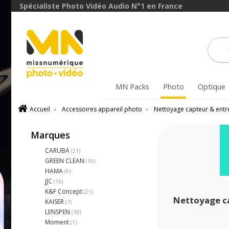
Spécialiste Photo Vidéo Audio N°1 en France
MN Packs
Photo
Optique
Accueil
›
Accessoires appareil photo
›
Nettoyage capteur & entr
Marques
CARUBA
(21)
GREEN CLEAN
(10)
HAMA
(9)
JJC
(16)
K&F Concept
(21)
Nettoyage c
KAISER
(7)
LENSPEN
(18)
Moment
(1)