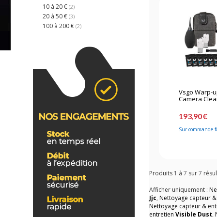
10 à 20 €
(2)
20 à 50 €
(3)
100 à 200 €
(2)
Vsgo Warp-u
Camera Cleani
193,90 €
Sur commande f
Produits
1
à
7
sur
7
résul
Afficher uniquement :
Ne
Jjc
,
Nettoyage capteur &
Nettoyage capteur & ent
entretien
Visible Dust
,