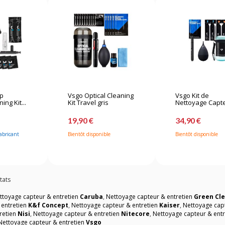
p
Vsgo Optical Cleaning
Vsgo Kit de
ng Kit...
Kit Travel gris
Nettoyage Capte
19,90 €
34,90 €
abricant
Bientôt disponible
Bientôt disponible
tats
ttoyage capteur & entretien
Caruba
,
Nettoyage capteur & entretien
Green Cl
 entretien
K&f Concept
,
Nettoyage capteur & entretien
Kaiser
,
Nettoyage cap
retien
Nisi
,
Nettoyage capteur & entretien
Nitecore
,
Nettoyage capteur & ent
Nettoyage capteur & entretien
Vsgo