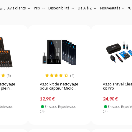
Avis clients
Prix
Disponibilité
De A à Z
Nouveautés
%
ar :
(5)
(4)
nettoyage
Vsgo kit de nettoyage
Vsgo Travel Cle
plein...
pour capteur Micro...
kit Pro
12,90 €
24,90 €
pédié sous
En stock
, Expédié sous
En stock
, Expédié
24h
24h