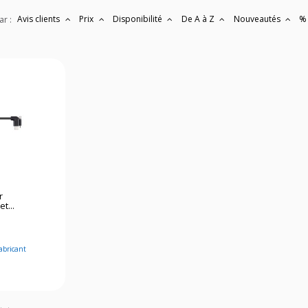
Avis clients
Prix
Disponibilité
De A à Z
Nouveautés
%
ar :
r
t...
abricant