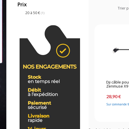
Prix
Trier p
20 à 50 €
(1)
Dji câble pou
Zenmuse X9 e
28,90 €
Sur commande f