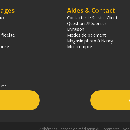
tages
Aides & Contact
aux
Contacter le Service Clients
Questions/Réponses
Livraison
fidélité
Modes de paiement
Magasin photo à Nancy
prise
Mon compte
ives
Adhérent au service de médiation du Commerce Coopér