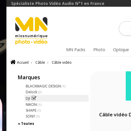
Spécialiste Photo Vidéo Audio N°1 en France
MN Packs
Photo
Optique
Accueil
›
Câble
›
Câble vidéo
Marques
BLACKMAGIC DESIGN
(1)
Delock
(2)
DJI
NIKON
(1)
SHAPE
(1)
Câble vidéo D
SONY
(1)
« Toutes