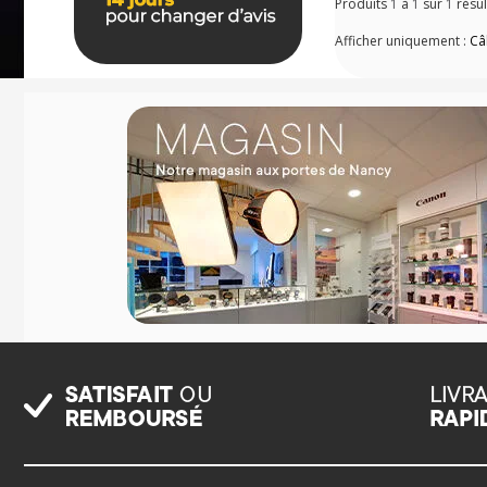
Produits
1
à
1
sur
1
résul
Afficher uniquement :
Câ