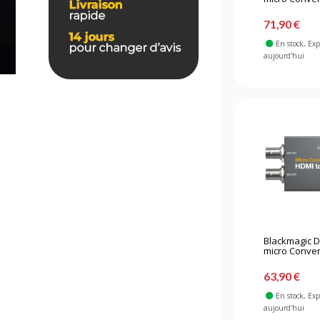
71,90 €
En stock
, Ex
aujourd'hui
Blackmagic 
micro Convert
63,90 €
En stock
, Ex
aujourd'hui