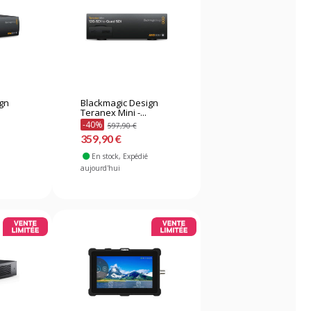
ign
Blackmagic Design
Teranex Mini -...
-40%
597,90 €
359,90 €
En stock
, Expédié
aujourd'hui