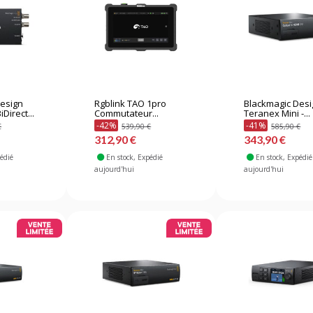
Design
Rgblink TAO 1pro
Blackmagic Des
iDirect...
Commutateur...
Teranex Mini -...
-42%
-41%
€
539,90 €
585,90 €
312,90 €
343,90 €
pédié
En stock
, Expédié
En stock
, Expédié
aujourd'hui
aujourd'hui