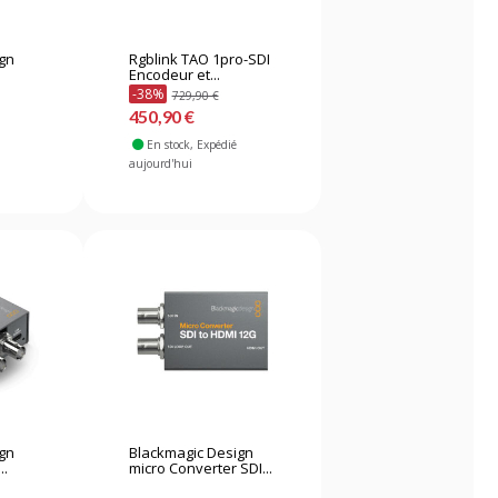
ign
Rgblink TAO 1pro-SDI
Encodeur et...
-38%
729,90 €
450,90 €
En stock
, Expédié
aujourd'hui
ign
Blackmagic Design
..
micro Converter SDI...