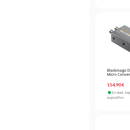
Blackmagic 
Micro Convert
154,90 €
En stock
, Ex
aujourd'hui