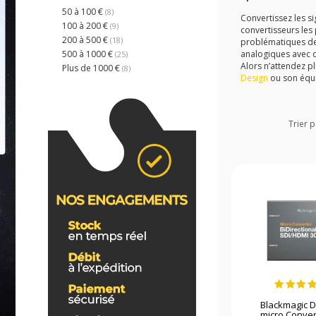
50 à 100 €
(8)
Convertissez les s
100 à 200 €
(9)
convertisseurs les
200 à 500 €
(18)
problématiques de 
analogiques avec du
500 à 1000 €
(25)
Alors n’attendez 
Plus de 1000 €
(8)
Design
ou son équi
Trier p
Blackmagic 
micro Convert