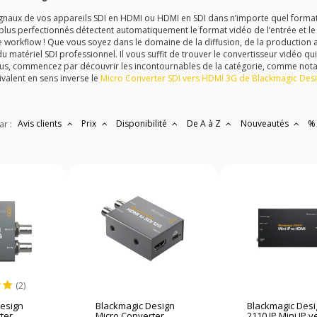
ignaux de vos appareils SDI en HDMI ou HDMI en SDI dans n’importe quel format
 plus perfectionnés détectent automatiquement le format vidéo de l’entrée et le
workflow ! Que vous soyez dans le domaine de la diffusion, de la production a
 matériel SDI professionnel. Il vous suffit de trouver le convertisseur vidéo q
plus, commencez par découvrir les incontournables de la catégorie, comme no
valent en sens inverse le
Micro Converter SDI vers HDMI 3G de Blackmagic Des
Avis clients
Prix
Disponibilité
De A à Z
Nouveautés
%
ar :
(2)
Design
Blackmagic Design
Blackmagic Des
er...
Micro Converter...
2110 IP Mini IP ve