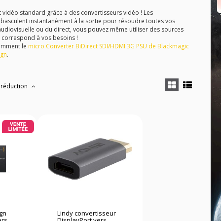
 vidéo standard grâce à des convertisseurs vidéo ! Les
 basculent instantanément à la sortie pour résoudre toutes vos
udiovisuelle ou du direct, vous pouvez même utiliser des sources
ui correspond à vos besoins !
tamment le
micro Converter BiDirect SDI/HDMI 3G PSU de Blackmagic
ign
.
 réduction
ign
Lindy convertisseur
rs...
DisplayPort vers...