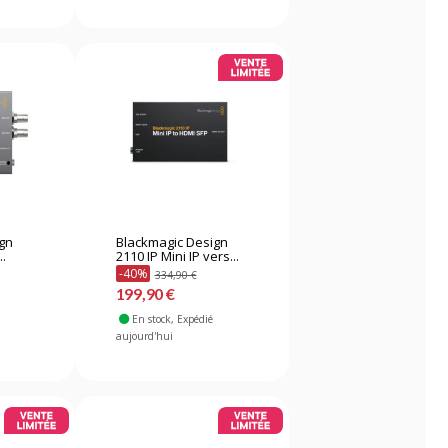
ign
Blackmagic Design
..
2110 IP Mini IP vers...
-40%
334,90 €
199,90 €
En stock
, Expédié
aujourd'hui