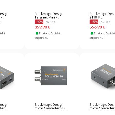
Design
Blackmagic Design
Blackmagic Des
...
Teranex Mini -...
2110 IP...
-40%
-15%
€
597,90 €
652,90 €
359,90 €
556,90 €
pédié
En stock
, Expédié
En stock
, Expédié
aujourd'hui
aujourd'hui
Design
Blackmagic Design
Blackmagic Des
er...
micro Converter SDI...
micro Converter.