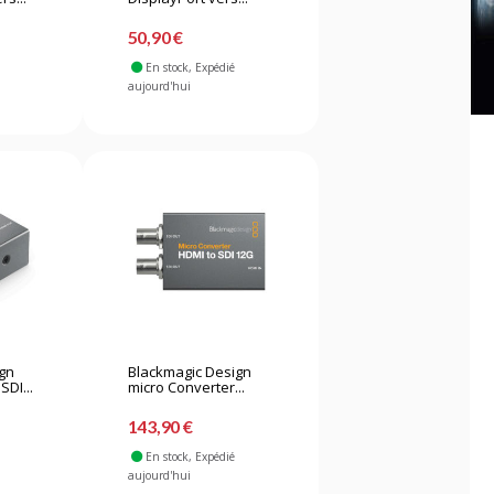
50,90 €
En stock
, Expédié
aujourd'hui
ign
Blackmagic Design
SDI...
micro Converter...
143,90 €
En stock
, Expédié
aujourd'hui