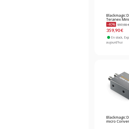
Blackmagic 
Teranex Mini -
-40%
597,90 
359,90 €
En stock
, Ex
aujourd'hui
Blackmagic 
micro Convert