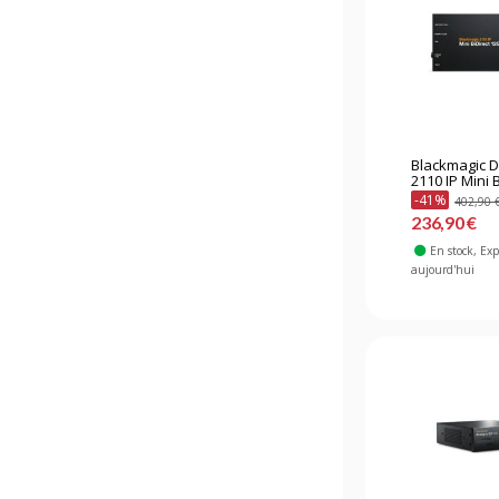
Blackmagic 
2110 IP Mini B
-41%
402,90 
236,90 €
En stock
, Ex
aujourd'hui