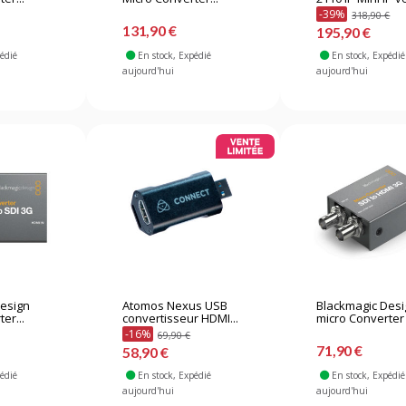
-39%
318,90 €
131,90 €
195,90 €
pédié
En stock
, Expédié
En stock
, Expédié
aujourd'hui
aujourd'hui
Design
Atomos Nexus USB
Blackmagic Des
er...
convertisseur HDMI...
micro Converter 
-16%
69,90 €
71,90 €
58,90 €
pédié
En stock
, Expédié
En stock
, Expédié
aujourd'hui
aujourd'hui