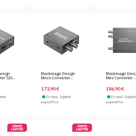
Design
Blackmagic Design
Blackmagic Des
er SDI...
Micro Converter...
Mini Converter -.
173,90 €
186,90 €
pédié
En stock
, Expédié
En stock
, Expédié
aujourd'hui
aujourd'hui