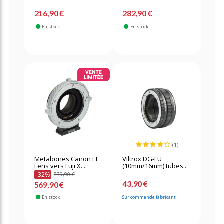
216,90 €
282,90 €
En stock
En stock
(1)
Metabones Canon EF
Viltrox DG-FU
Lens vers Fuji X...
(10mm/16mm) tubes...
-32%
839,90 €
43,90 €
569,90 €
En stock
Sur commande fabricant