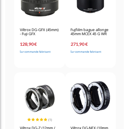
Viltrox DG-GFX (45mm)
Fujfiilm bague allonge
- Fuji GFX
45mm MCEX 45 G WR
128,90 €
271,90 €
Sur commande fabricant
Sur commande fabricant
(1)
Viltrox DG-Z (12mm /
Viltrox DG-NEX (10mm