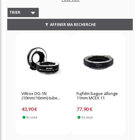
TRIER
AFFINER MA RECHERCHE
Viltrox DG-1N
Fujfiilm bague allonge
(10mm/16mm) tube...
11mm MCEX 11
43,90 €
77,90 €
En stock
En stock