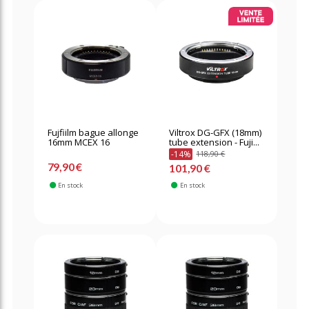
Fujfiilm bague allonge
Viltrox DG-GFX (18mm)
16mm MCEX 16
tube extension - Fuji...
-14%
118,90 €
79,90 €
101,90 €
En stock
En stock