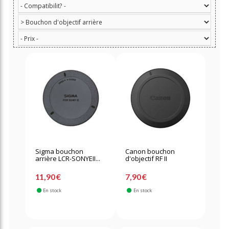
Sigma bouchon
Canon bouchon
arrière LCR-SONYEII...
d'objectif RF II
11,90 €
7,90 €
En stock
En stock